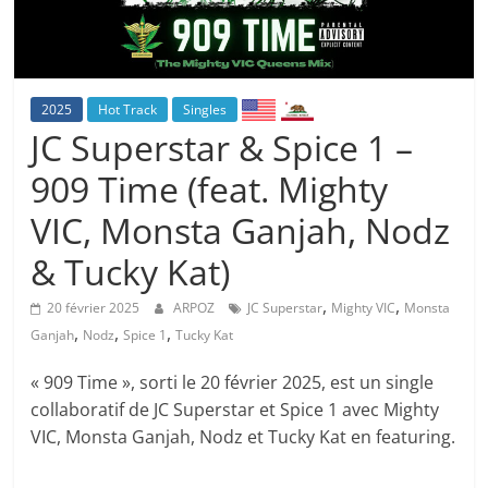
2025
Hot Track
Singles
JC Superstar & Spice 1 –
909 Time (feat. Mighty
VIC, Monsta Ganjah, Nodz
& Tucky Kat)
,
,
20 février 2025
ARPOZ
JC Superstar
Mighty VIC
Monsta
,
,
,
Ganjah
Nodz
Spice 1
Tucky Kat
« 909 Time », sorti le 20 février 2025, est un single
collaboratif de JC Superstar et Spice 1 avec Mighty
VIC, Monsta Ganjah, Nodz et Tucky Kat en featuring.