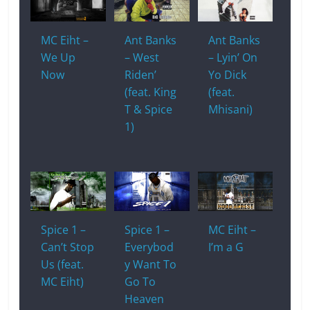
o
at
p
k
k
MC Eiht –
Ant Banks
Ant Banks
We Up
– West
– Lyin’ On
Now
Riden’
Yo Dick
(feat. King
(feat.
T & Spice
Mhisani)
1)
Spice 1 –
Spice 1 –
MC Eiht –
Can’t Stop
Everybod
I’m a G
Us (feat.
y Want To
MC Eiht)
Go To
Heaven