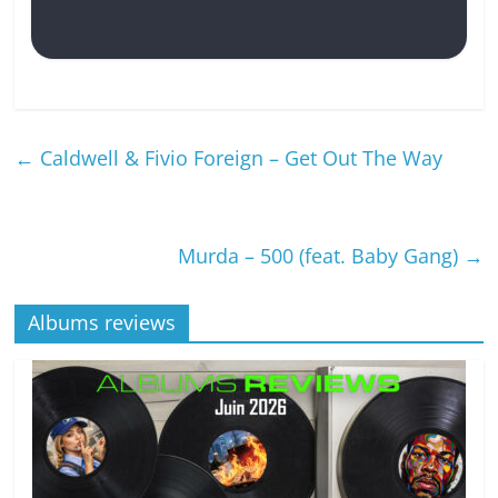
←
Caldwell & Fivio Foreign – Get Out The Way
Murda – 500 (feat. Baby Gang)
→
Albums reviews