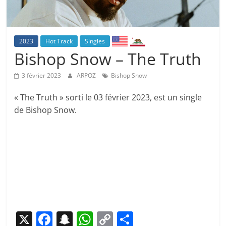
2023
Hot Track
Singles
Bishop Snow – The Truth
3 février 2023
ARPOZ
Bishop Snow
« The Truth » sorti le 03 février 2023, est un single
de Bishop Snow.
X
F
S
W
C
P