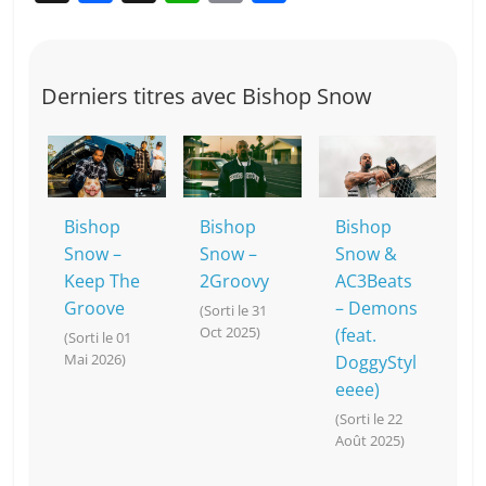
a
n
h
o
ar
c
a
at
p
ta
e
p
s
y
g
Derniers titres avec Bishop Snow
b
c
A
Li
er
o
h
p
n
o
at
p
k
k
Bishop
Bishop
Bishop
Snow –
Snow –
Snow &
Keep The
2Groovy
AC3Beats
Groove
– Demons
(Sorti le 31
Oct 2025)
(feat.
(Sorti le 01
Mai 2026)
DoggyStyl
eeee)
(Sorti le 22
Août 2025)