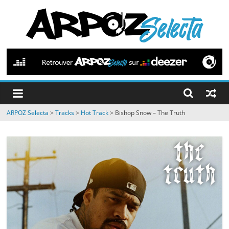
Passer
au
contenu
ARPOZ
Selecta
by
ARPOZ Selecta
>
Tracks
>
Hot Track
>
Bishop Snow – The Truth
ARPOZ
&
BENNO