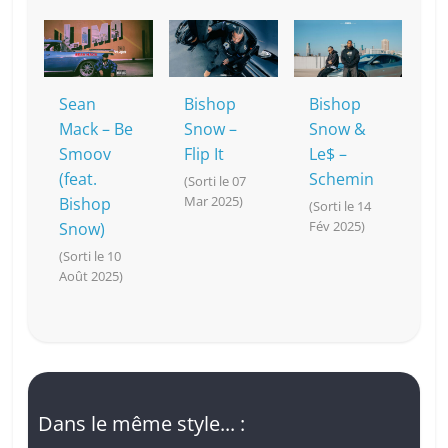
Sean
Bishop
Bishop
Mack – Be
Snow –
Snow &
Smoov
Flip It
Le$ –
(feat.
Schemin
(Sorti le 07
Mar 2025)
Bishop
(Sorti le 14
Fév 2025)
Snow)
(Sorti le 10
Août 2025)
Dans le même style... :