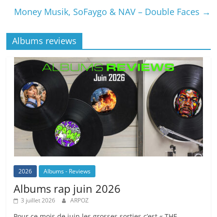
Money Musik, SoFaygo & NAV – Double Faces
→
Albums reviews
2026
Albums - Reviews
Albums rap juin 2026
3 juillet 2026
ARPOZ
Pour ce mois de juin les grosses sorties c’est « THE