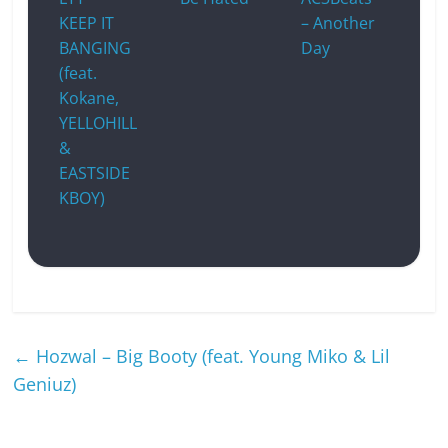
KEEP IT
– Another
BANGING
Day
(feat.
Kokane,
YELLOHILL
&
EASTSIDE
KBOY)
←
Hozwal – Big Booty (feat. Young Miko & Lil
Geniuz)