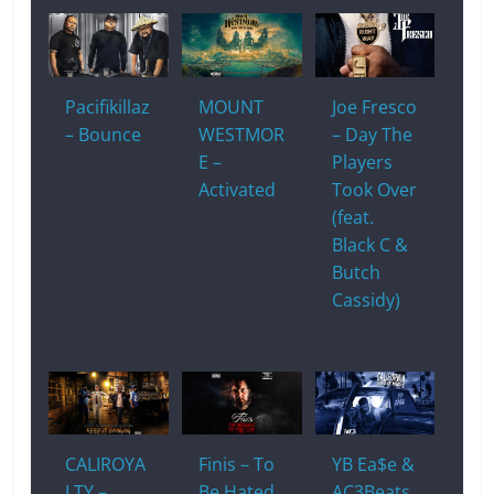
Pacifikillaz
MOUNT
Joe Fresco
– Bounce
WESTMOR
– Day The
E –
Players
Activated
Took Over
(feat.
Black C &
Butch
Cassidy)
CALIROYA
Finis – To
YB Ea$e &
LTY –
Be Hated
AC3Beats