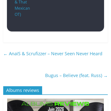
& That
Mexican
OT)
←
AnaïS & Scrufizzer – Never Seen Never Heard
Bugus – Believe (feat. Russ)
→
Albums reviews