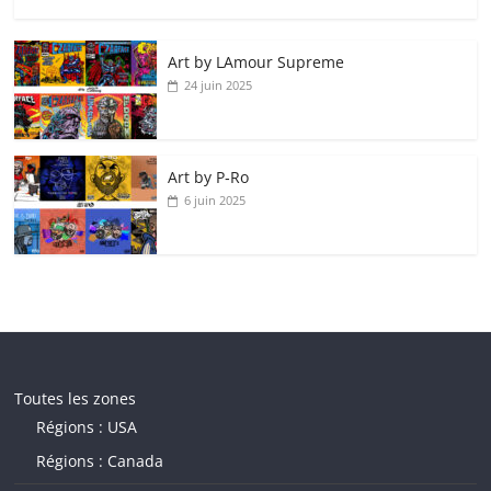
Art by LAmour Supreme
24 juin 2025
Art by P‑Ro
6 juin 2025
Toutes les zones
Régions : USA
Régions : Canada