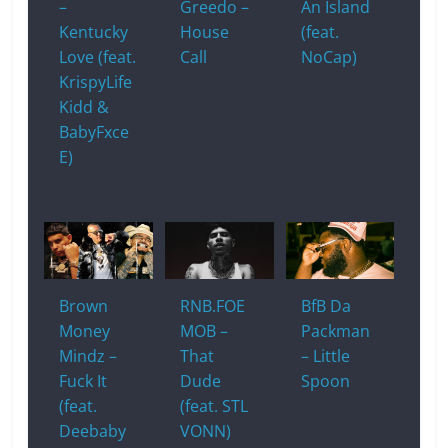
–
Greedo –
An Island
Kentucky
House
(feat.
Love (feat.
Call
NoCap)
KrispyLife
Kidd &
BabyFxce
E)
Brown
RNB.FOE
BfB Da
Money
MOB –
Packman
Mindz –
That
– Little
Fuck It
Dude
Spoon
(feat.
(feat. STL
Deebaby
VONN)