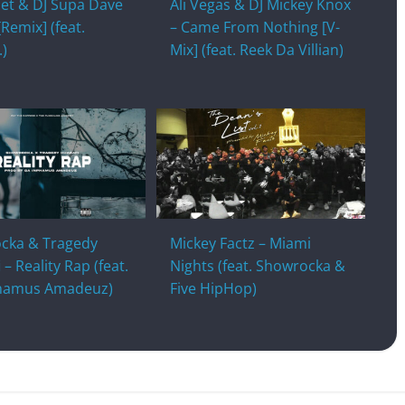
et & DJ Supa Dave
Ali Vegas & DJ Mickey Knox
[Remix] (feat.
– Came From Nothing [V-
.)
Mix] (feat. Reek Da Villian)
cka & Tragedy
Mickey Factz – Miami
 – Reality Rap (feat.
Nights (feat. Showrocka &
hamus Amadeuz)
Five HipHop)