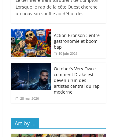
Le dernier enfant turbulent de Compton
Lorsque le rap de la côte Ouest cherche
un nouveau souffle au début des
Action Bronson : entre
gastronomie et boom
bap
10 juin 2026
October’s Very Own :
comment Drake est
devenu l’un des
artistes central du rap
moderne
28 mai 2026
Art by …