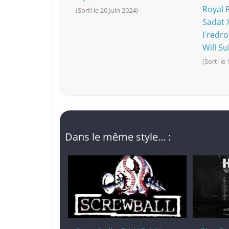
Royal 
(Sorti le 20 Juin 2024)
Sadat X
Fredro 
Will Sul
(Sorti le
Dans le même style... :