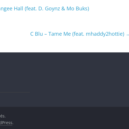
ngee Hall (feat. D. Goynz & Mo Buks)
C Blu – Tame Me (feat. mhaddy2hottie)
vés.
dPress
.