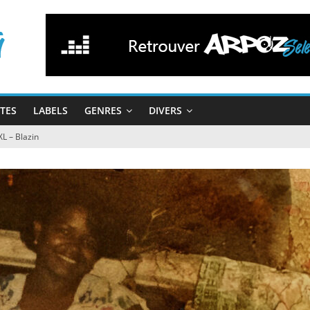
STES
LABELS
GENRES
DIVERS
L – Blazin