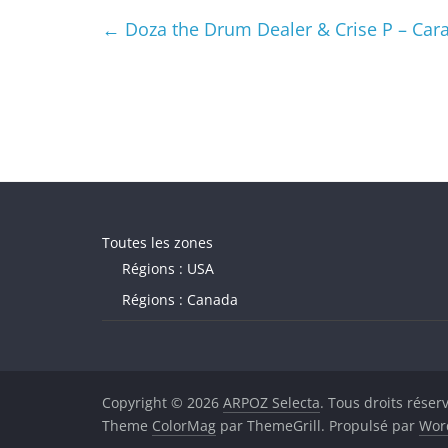
←
Doza the Drum Dealer & Crise P – Cara
Toutes les zones
Régions : USA
Régions : Canada
Copyright © 2026
ARPOZ Selecta
. Tous droits réser
Theme
ColorMag
par ThemeGrill. Propulsé par
Wor