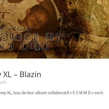
 XL – Blazin
y XL
ney XL, issu de leur album collaboratif « E S M M D » sorti