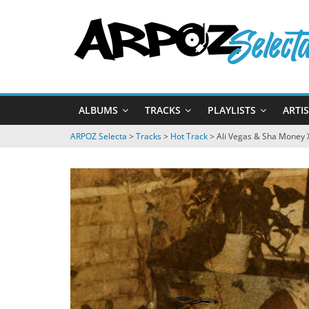
Passer
ARPOZ
au
contenu
Selecta
by
ALBUMS
TRACKS
PLAYLISTS
ARTI
ARPOZ
&
ARPOZ Selecta
>
Tracks
>
Hot Track
>
Ali Vegas & Sha Money X
BENNO