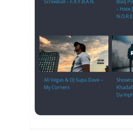
Screwball – F.A.Y.B.A.N.
Blaq Po
– Hate 
N.O.R.E
Ali Vegas & DJ Supa Dave –
Showro
My Corners
Khadafi
Da Inp