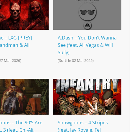
ne – LXG [PREY]
A.Dash – You Don’t Wanna
 Sandman & Ali
See (feat. Ali Vegas & Will
Sully)
 27 Mar 2026)
(Sorti le 02 Mai 2025)
ons – The 90’S Are
Snowgoons – 4 Stripes
 3 (feat. Chi-Ali,
(feat. Jay Royale, Fel