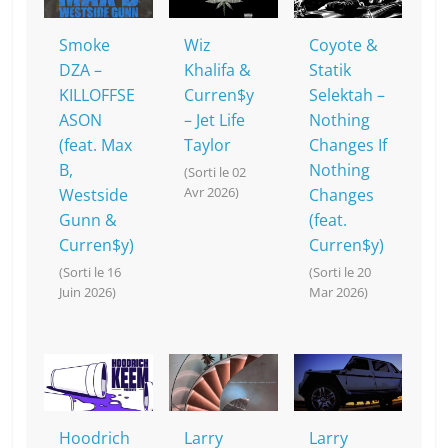
o
at
p
k
k
Smoke
Wiz
Coyote &
DZA –
Khalifa &
Statik
KILLOFFSE
Curren$y
Selektah –
ASON
– Jet Life
Nothing
(feat. Max
Taylor
Changes If
B,
Nothing
(Sorti le 02
Avr 2026)
Westside
Changes
Gunn &
(feat.
Curren$y)
Curren$y)
(Sorti le 16
(Sorti le 20
Juin 2026)
Mar 2026)
Hoodrich
Larry
Larry