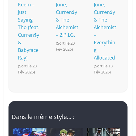
Keem –
June,
June,
Just
Curren$y
Curren$y
Saying
& The
& The
Tho (feat.
Alchemist
Alchemist
Curren$y
– 2.P.I.G.
–
&
Everythin
(Sorti le 20
Fév 2026)
Babyface
g
Ray)
Allocated
(Sorti le 23
(Sorti le 13
Fév 2026)
Fév 2026)
Dans le même style... :