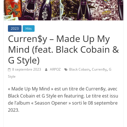
2023
Hits
Curren$y – Made Up My
Mind (feat. Black Cobain &
G Style)
,
,
8 septembre 2023
ARPOZ
Black Cobain
Curren$y
G
Style
« Made Up My Mind » est un titre de Curren$y, avec
Black Cobain et G Style en featuring. Le titre est issu
de l’album « Season Opener » sorti le 08 septembre
2023.