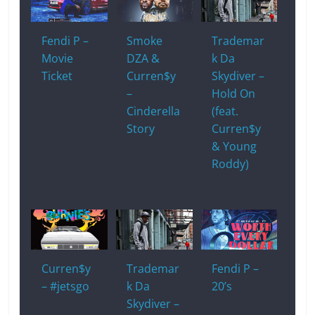
Fendi P –
Smoke
Trademar
Movie
DZA &
k Da
Ticket
Curren$y
Skydiver –
–
Hold On
Cinderella
(feat.
Story
Curren$y
& Young
Roddy)
Curren$y
Trademar
Fendi P –
– #jetsgo
k Da
20’s
Skydiver –