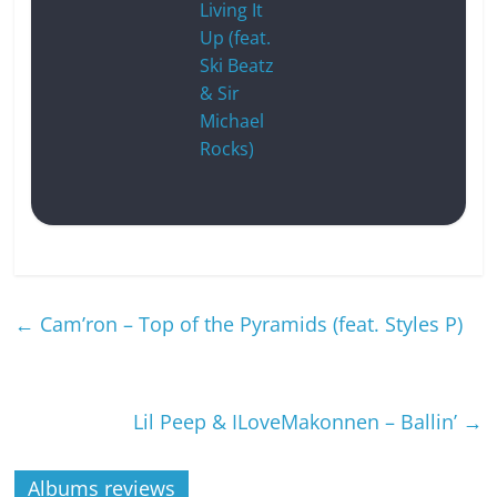
Living It
Up (feat.
Ski Beatz
& Sir
Michael
Rocks)
←
Cam’ron – Top of the Pyramids (feat. Styles P)
Lil Peep & ILoveMakonnen – Ballin’
→
Albums reviews