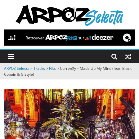
Passer
au
contenu
ARPOZ
Selecta
by
ARPOZ Selecta
>
Tracks
>
Hits
>
Curren$y – Made Up My Mind (feat. Black
ARPOZ
Cobain & G Style)
&
BENNO