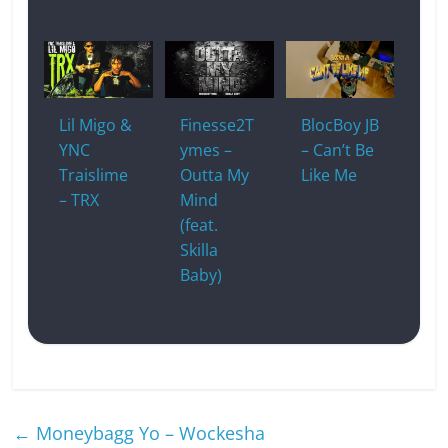
Lil Migo &
Finesse2T
BlocBoy JB
YNC
ymes –
– Can’t Be
Traislime
Outta My
Like Me
– TRX
Mind
(feat.
Skilla
Baby)
←
Moneybagg Yo – Wockesha