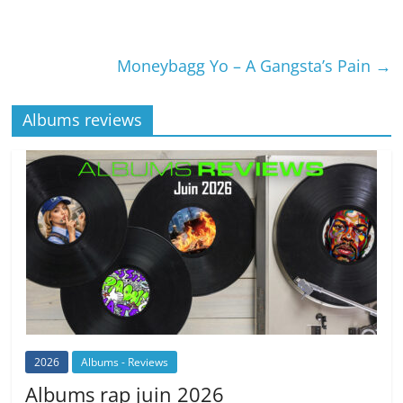
Moneybagg Yo – A Gangsta’s Pain
→
Albums reviews
2026
Albums - Reviews
Albums rap juin 2026