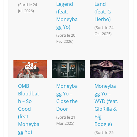
Legend
Land
(Sorti le 24
Juil 2026)
(feat.
(feat. G
Moneyba
Herbo)
gg Yo)
(Sorti le 24
Oct 2025)
(Sorti le 20
Fév 2026)
OMB
Moneyba
Moneyba
Bloodbat
gg Yo –
gg Yo –
h – So
Close the
WYD (feat.
Good
Door
GloRilla &
(feat.
Big
(Sorti le 21
Mar 2025)
Moneyba
Boogie)
gg Yo)
(Sorti le 25