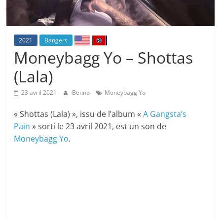
2021
Bangers
Moneybagg Yo – Shottas
(Lala)
23 avril 2021
Benno
Moneybagg Yo
« Shottas (Lala) », issu de l’album «
A Gangsta’s
Pain
» sorti le 23 avril 2021, est un son de
Moneybagg Yo
.