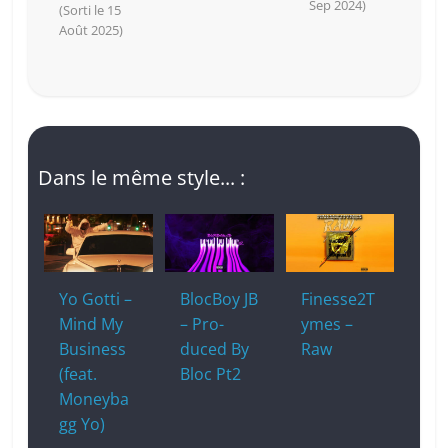
Sep 2024)
(Sorti le 15
Août 2025)
Dans le même style... :
Yo Gotti –
BlocBoy JB
Finesse2T
Mind My
– Pro-
ymes –
Business
duced By
Raw
(feat.
Bloc Pt2
Moneyba
gg Yo)