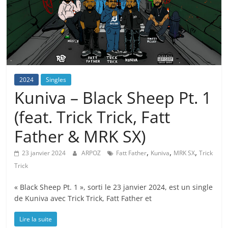
2024
Singles
Kuniva – Black Sheep Pt. 1
(feat. Trick Trick, Fatt
Father & MRK SX)
,
,
,
23 janvier 2024
ARPOZ
Fatt Father
Kuniva
MRK SX
Trick
Trick
« Black Sheep Pt. 1 », sorti le 23 janvier 2024, est un single
de Kuniva avec Trick Trick, Fatt Father et
Lire la suite