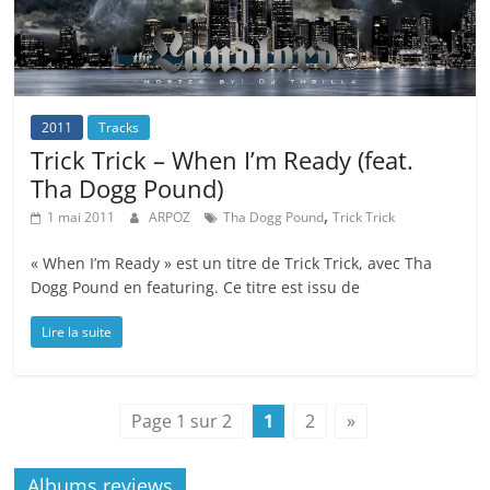
2011
Tracks
Trick Trick – When I’m Ready (feat.
Tha Dogg Pound)
,
1 mai 2011
ARPOZ
Tha Dogg Pound
Trick Trick
« When I’m Ready » est un titre de Trick Trick, avec Tha
Dogg Pound en featuring. Ce titre est issu de
Lire la suite
Page 1 sur 2
1
2
»
Albums reviews