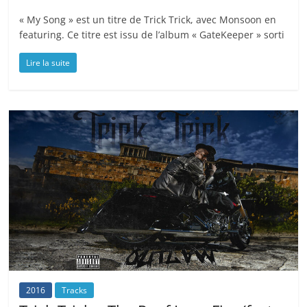
« My Song » est un titre de Trick Trick, avec Monsoon en
featuring. Ce titre est issu de l’album « GateKeeper » sorti
Lire la suite
2016
Tracks