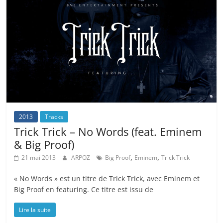
2013
Tracks
Trick Trick – No Words (feat. Eminem
& Big Proof)
,
,
21 mai 2013
ARPOZ
Big Proof
Eminem
Trick Trick
« No Words » est un titre de Trick Trick, avec Eminem et
Big Proof en featuring. Ce titre est issu de
Lire la suite