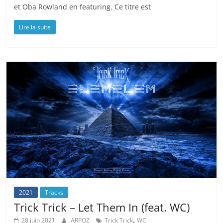
et Oba Rowland en featuring. Ce titre est
Lire la suite
2021
Tracks
Trick Trick – Let Them In (feat. WC)
,
28 juin 2021
ARPOZ
Trick Trick
WC