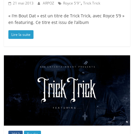
,
21 mai 2013
ARPOZ
Royce 5'9''
Trick Trick
« I’m Bout Dat » est un titre de Trick Trick, avec Royce 5’9 »
en featuring. Ce titre est issu de l’album
Lire la suite