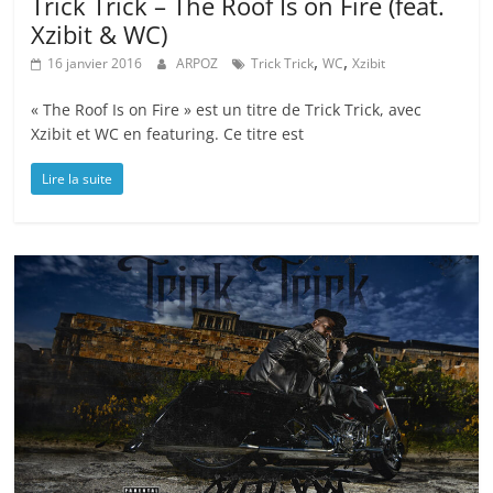
Trick Trick – The Roof Is on Fire (feat.
Xzibit & WC)
,
,
16 janvier 2016
ARPOZ
Trick Trick
WC
Xzibit
« The Roof Is on Fire » est un titre de Trick Trick, avec
Xzibit et WC en featuring. Ce titre est
Lire la suite