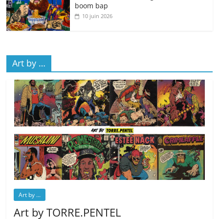
boom bap
10 juin 2026
Art by …
Art by ...
Art by TORRE.PENTEL