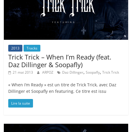
2013
Tracks
Trick Trick – When I’m Ready (feat.
Daz Dillinger & Soopafly)
,
,
21 mai 2013
ARPOZ
Daz Dillinger
Soopafly
Trick Trick
« When I’m Ready » est un titre de Trick Trick, avec Daz
Dillinger et Soopafly en featuring. Ce titre est issu
Lire la suite