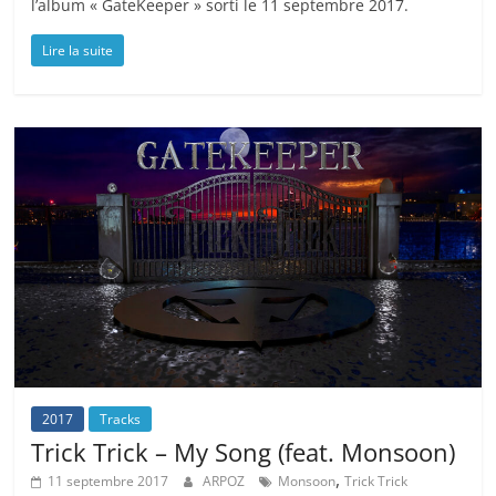
l’album « GateKeeper » sorti le 11 septembre 2017.
Lire la suite
2017
Tracks
Trick Trick – My Song (feat. Monsoon)
,
11 septembre 2017
ARPOZ
Monsoon
Trick Trick