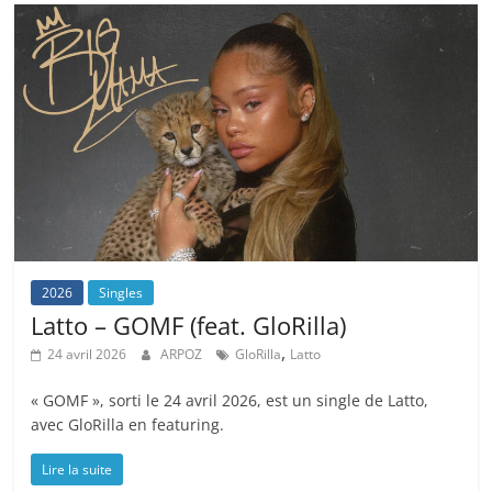
2026
Singles
Latto – GOMF (feat. GloRilla)
,
24 avril 2026
ARPOZ
GloRilla
Latto
« GOMF », sorti le 24 avril 2026, est un single de Latto,
avec GloRilla en featuring.
Lire la suite