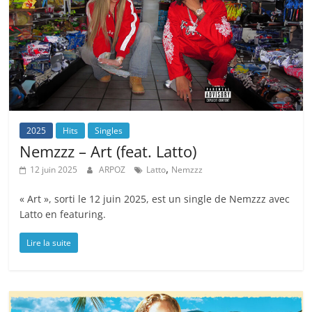
2025
Hits
Singles
Nemzzz – Art (feat. Latto)
,
12 juin 2025
ARPOZ
Latto
Nemzzz
« Art », sorti le 12 juin 2025, est un single de Nemzzz avec
Latto en featuring.
Lire la suite