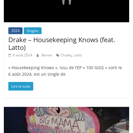
2024
Singles
Drake – Housekeeping Knows (feat.
Latto)
,
6 août 2024
Benno
Drake
Latto
« Housekeeping Knows », issu de l’EP « 100 GIGS » sorti le
6 août 2024, est un single de
Lire la suite