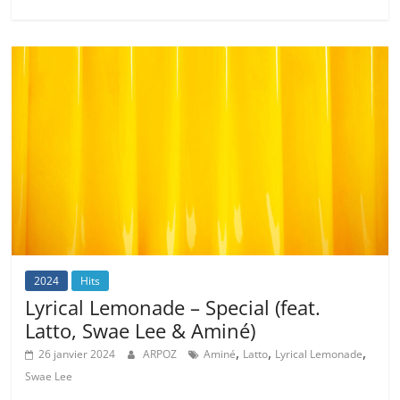
2024
Hits
Lyrical Lemonade – Special (feat.
Latto, Swae Lee & Aminé)
,
,
,
26 janvier 2024
ARPOZ
Aminé
Latto
Lyrical Lemonade
Swae Lee