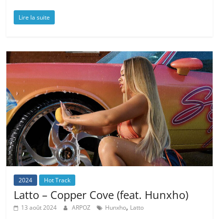
Lire la suite
2024
Hot Track
Latto – Copper Cove (feat. Hunxho)
,
13 août 2024
ARPOZ
Hunxho
Latto