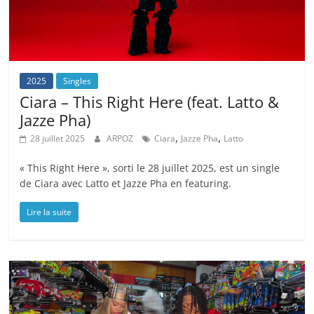
2025
Singles
Ciara – This Right Here (feat. Latto &
Jazze Pha)
,
,
28 juillet 2025
ARPOZ
Ciara
Jazze Pha
Latto
« This Right Here », sorti le 28 juillet 2025, est un single
de Ciara avec Latto et Jazze Pha en featuring.
Lire la suite