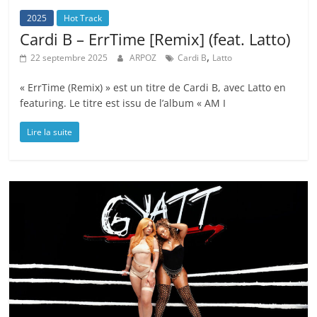
2025
Hot Track
Cardi B – ErrTime [Remix] (feat. Latto)
,
22 septembre 2025
ARPOZ
Cardi B
Latto
« ErrTime (Remix) » est un titre de Cardi B, avec Latto en
featuring. Le titre est issu de l’album « AM I
Lire la suite