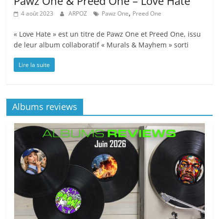
Pawz One & Preed One – Love Hate
,
4 août 2023
ARPOZ
Pawz One
Preed One
« Love Hate » est un titre de Pawz One et Preed One, issu
de leur album collaboratif « Murals & Mayhem » sorti
Lire la suite
Albums reviews