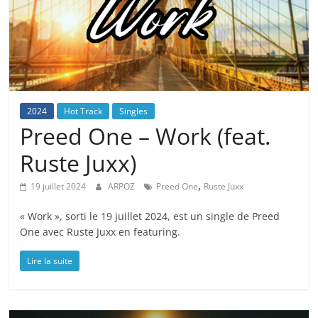
2024
Hot Track
Singles
Preed One – Work (feat.
Ruste Juxx)
,
19 juillet 2024
ARPOZ
Preed One
Ruste Juxx
« Work », sorti le 19 juillet 2024, est un single de Preed
One avec Ruste Juxx en featuring.
Lire la suite