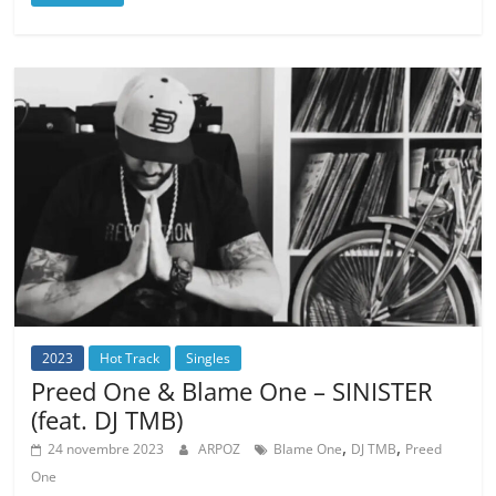
2023
Hot Track
Singles
Preed One & Blame One – SINISTER
(feat. DJ TMB)
,
,
24 novembre 2023
ARPOZ
Blame One
DJ TMB
Preed
One