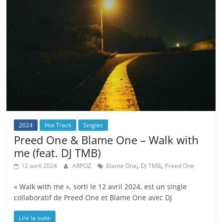
2024
Hot Track
Singles
Preed One & Blame One – Walk with
me (feat. DJ TMB)
,
,
12 avril 2024
ARPOZ
Blame One
DJ TMB
Preed One
« Walk with me », sorti le 12 avril 2024, est un single
collaboratif de Preed One et Blame One avec DJ
Lire la suite