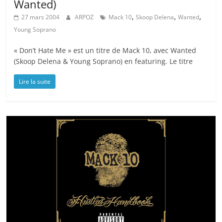
Wanted)
,
,
,
27 mars 2004
ARPOZ
Mack 10
Skoop Delena
Wanted
Young Soprano
« Don’t Hate Me » est un titre de Mack 10, avec Wanted
(Skoop Delena & Young Soprano) en featuring. Le titre
Lire la suite