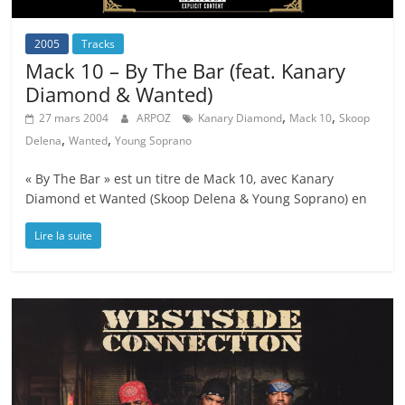
2005
Tracks
Mack 10 – By The Bar (feat. Kanary
Diamond & Wanted)
,
,
27 mars 2004
ARPOZ
Kanary Diamond
Mack 10
Skoop
,
,
Delena
Wanted
Young Soprano
« By The Bar » est un titre de Mack 10, avec Kanary
Diamond et Wanted (Skoop Delena & Young Soprano) en
Lire la suite