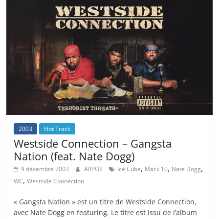
2003
Hot Track
Westside Connection – Gangsta
Nation (feat. Nate Dogg)
,
,
,
9 décembre 2003
ARPOZ
Ice Cube
Mack 10
Nate Dogg
,
WC
Westside Connection
« Gangsta Nation » est un titre de Westside Connection,
avec Nate Dogg en featuring. Le titre est issu de l’album