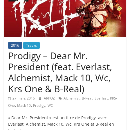
2016
Tracks
Prodigy – Dear Mr.
President (feat. Everlast,
Alchemist, Mack 10, Wc,
Krs One & B-Real)
,
,
,
27 mars 2016
ARPOZ
Alchemist
B-Real
Everlast
KRS-
,
,
,
One
Mack 10
Prodigy
WC
« Dear Mr. President » est un titre de Prodigy, avec
Everlast, Alchemist, Mack 10, Wc, Krs One et B-Real en