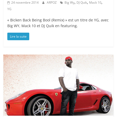
,
,
,
24 novembre 2014
ARPOZ
Big Wy
DJ Quik
Mack 10
YG
« Bicken Back Being Bool (Remix) » est un titre de YG, avec
Big WY, Mack 10 et DJ Quik en featuring.
Lire la suite