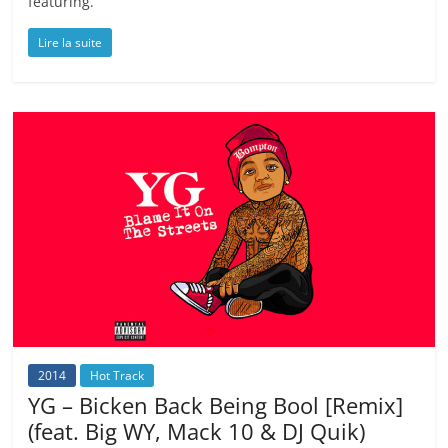
featuring.
Lire la suite
2014
Hot Track
YG – Bicken Back Being Bool [Remix]
(feat. Big WY, Mack 10 & DJ Quik)