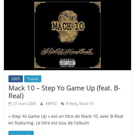
2005
Tracks
Mack 10 – Step Yo Game Up (feat. B-
Real)
,
27 mars 2004
ARPOZ
B-Real
Mack 10
« Step Yo Game Up » est un titre de Mack 10, avec B-Real
en featuring. Le titre est issu de l’album