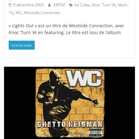
,
,
9 décembre 2003
ARPOZ
Ice Cube
Knoc 'Turn 'Al
Mack
,
,
10
WC
Westside Connection
« Lights Out » est un titre de Westside Connection, avec
Knoc ‘Turn ‘Al en featuring. Le titre est issu de l’album
Lire la suite