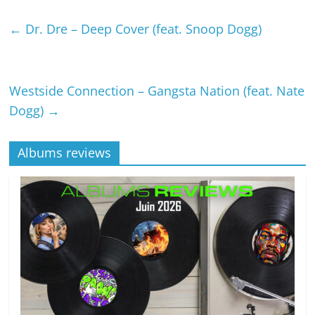
←
Dr. Dre – Deep Cover (feat. Snoop Dogg)
Westside Connection – Gangsta Nation (feat. Nate
Dogg)
→
Albums reviews