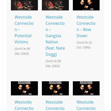
o
at
p
k
k
Westside
Westside
Westside
Connectio
Connectio
Connectio
n –
n –
n – Bow
Potential
Gangsta
Down
Victims
Nation
(Sorti le 22
Oct 1996)
(feat. Nate
(Sorti le 09
Déc 2003)
Dogg)
(Sorti le 09
Déc 2003)
Westside
Westside
Westside
Connectio
Connectio
Connectio