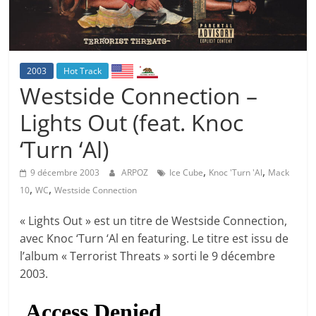
2003
Hot Track
Westside Connection –
Lights Out (feat. Knoc
‘Turn ‘Al)
,
,
9 décembre 2003
ARPOZ
Ice Cube
Knoc 'Turn 'Al
Mack
,
,
10
WC
Westside Connection
« Lights Out » est un titre de Westside Connection,
avec Knoc ‘Turn ‘Al en featuring. Le titre est issu de
l’album « Terrorist Threats » sorti le 9 décembre
2003.