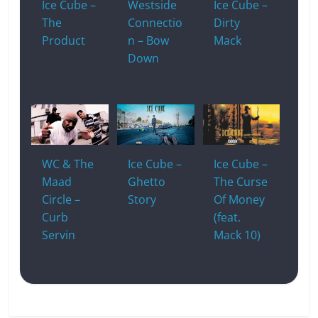
Ice Cube –
Westside
Ice Cube –
The
Connectio
Dirty
Product
n – Bow
Mack
Down
WC & The
Ice Cube –
Ice Cube –
Maad
Ghetto
The Curse
Circle –
Story
Of Money
Curb
(feat.
Servin
Mack 10)