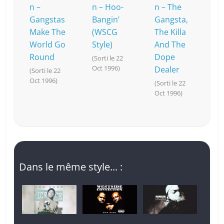
n –
n – Hoo-
n – The
Gangstas
Bangin’
Gangsta,
Make The
(WSCG
The Killa
World Go
Style)
And The
Round
Dope
(Sorti le 22
Oct 1996)
Dealer
(Sorti le 22
Oct 1996)
(Sorti le 22
Oct 1996)
Dans le même style... :