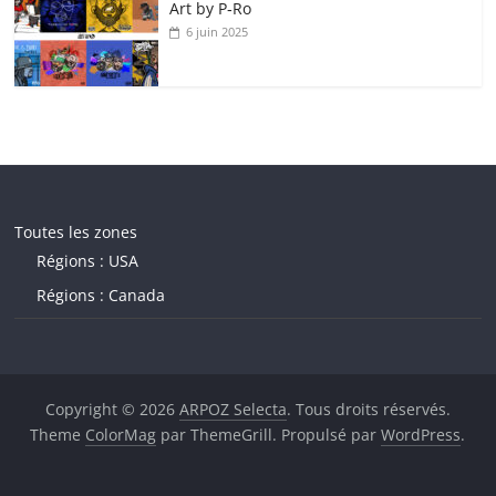
Art by P‑Ro
6 juin 2025
Toutes les zones
Régions : USA
Régions : Canada
Copyright © 2026
ARPOZ Selecta
. Tous droits réservés.
Theme
ColorMag
par ThemeGrill. Propulsé par
WordPress
.