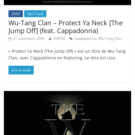
2000
Hot Track
Wu-Tang Clan – Protect Ya Neck [The
Jump Off] (feat. Cappadonna)
,
21 novembre 2000
ARPOZ
Cappadonna
Wu-Tang Clan
« Protect Ya Neck (The Jump Off) » est un titre de Wu-Tang
Clan, avec Cappadonna en featuring. Le titre est issu
Lire la suite