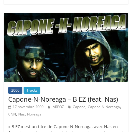
2000
Tracks
Capone-N-Noreaga – B EZ (feat. Nas)
,
,
17 novembre 2000
ARPOZ
Capone
Capone-N-Noreaga
,
,
CNN
Nas
Noreaga
« B EZ » est un titre de Capone-N-Noreaga, avec Nas en