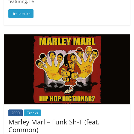
featuring. Le
Lire la suite
2000
Tracks
Marley Marl – Funk Sh-T (feat.
Common)