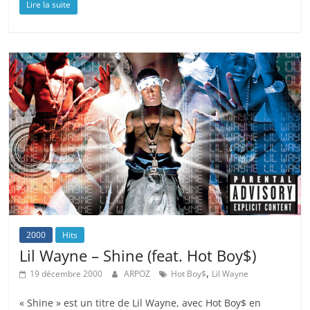
Lire la suite
2000
Hits
Lil Wayne – Shine (feat. Hot Boy$)
,
19 décembre 2000
ARPOZ
Hot Boy$
Lil Wayne
« Shine » est un titre de Lil Wayne, avec Hot Boy$ en