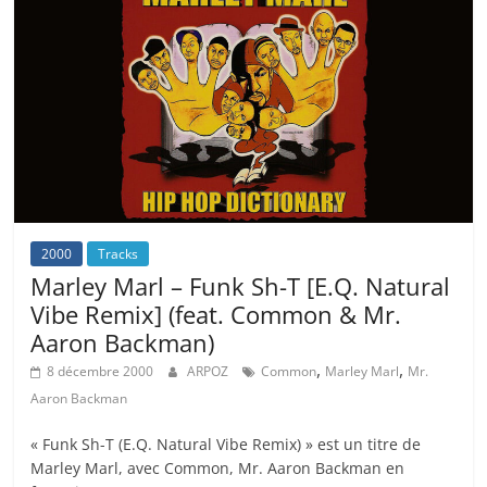
2000
Tracks
Marley Marl – Funk Sh-T [E.Q. Natural
Vibe Remix] (feat. Common & Mr.
Aaron Backman)
,
,
8 décembre 2000
ARPOZ
Common
Marley Marl
Mr.
Aaron Backman
« Funk Sh-T (E.Q. Natural Vibe Remix) » est un titre de
Marley Marl, avec Common, Mr. Aaron Backman en