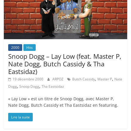
2000
Hits
Snoop Dogg – Lay Low (feat. Master P,
Nate Dogg, Butch Cassidy & Tha
Eastsidaz)
,
,
19 décembre 2000
ARPOZ
Butch Cassidy
Master P
Nate
,
,
Dogg
Snoop Dogg
Tha Eastsidaz
« Lay Low » est un titre de Snoop Dogg, avec Master P,
Nate Dogg, Butch Cassidy et Tha Eastsidaz en featuring.
Lire la suite