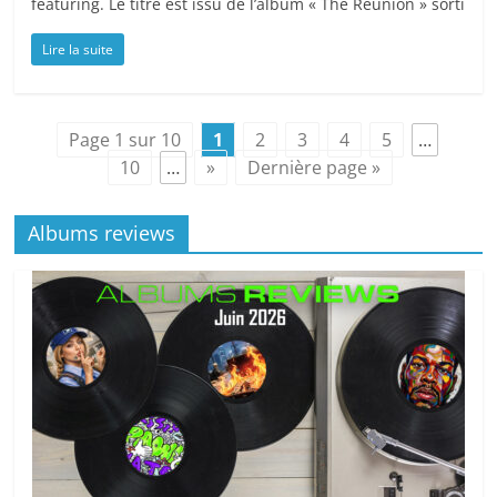
featuring. Le titre est issu de l’album « The Reunion » sorti
Lire la suite
Page 1 sur 10
1
2
3
4
5
…
10
…
»
Dernière page »
Albums reviews