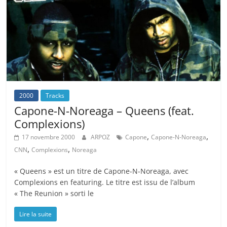
2000
Tracks
Capone-N-Noreaga – Queens (feat.
Complexions)
,
,
17 novembre 2000
ARPOZ
Capone
Capone-N-Noreaga
,
,
CNN
Complexions
Noreaga
« Queens » est un titre de Capone-N-Noreaga, avec
Complexions en featuring. Le titre est issu de l’album
« The Reunion » sorti le
Lire la suite