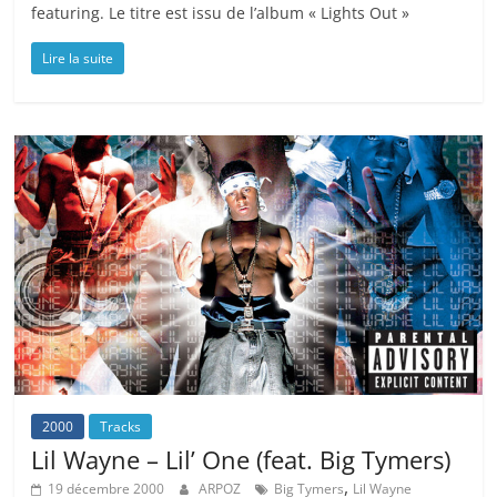
featuring. Le titre est issu de l’album « Lights Out »
Lire la suite
2000
Tracks
Lil Wayne – Lil’ One (feat. Big Tymers)
,
19 décembre 2000
ARPOZ
Big Tymers
Lil Wayne