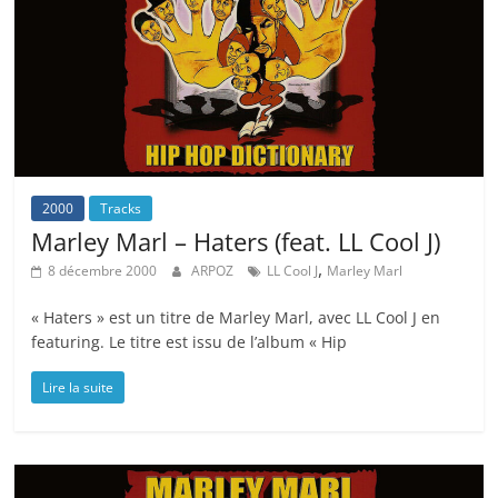
2000
Tracks
Marley Marl – Haters (feat. LL Cool J)
,
8 décembre 2000
ARPOZ
LL Cool J
Marley Marl
« Haters » est un titre de Marley Marl, avec LL Cool J en
featuring. Le titre est issu de l’album « Hip
Lire la suite