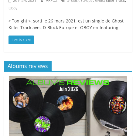
,
,
26 mars 2021
ARPOZ
D-Block Europe
Ghost Killer Track
Oboy
« Tonight », sorti le 26 mars 2021, est un single de Ghost
Killer Track avec D-Block Europe et OBOY en featuring.
Lire la suite
Albums reviews