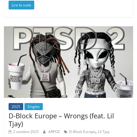
Lire la suite
2025
Singles
D-Block Europe – Wrongs (feat. Lil
Tjay)
,
2 octobre 2025
ARPOZ
D-Block Europe
Lil Tjay