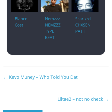
Blanco –
Nemzzz –
Scarlxrd –
Cost
NEMZZZ
CHXSEN
TYPE
PATH
BEAT
←
Kevo Muney – Who Told You Dat
Liltae2 – not no check
→