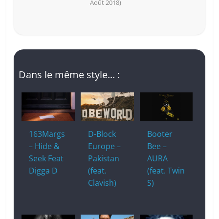
Août 2018)
Dans le même style... :
163Margs
D-Block
Booter
– Hide &
Europe –
Bee –
Seek Feat
Pakistan
AURA
Digga D
(feat.
(feat. Twin
Clavish)
S)