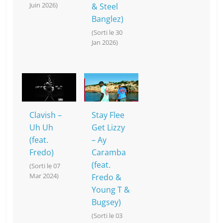
Juin 2026)
& Steel
Banglez)
(Sorti le 30
Jan 2026)
Clavish –
Stay Flee
Uh Uh
Get Lizzy
(feat.
– Ay
Fredo)
Caramba
(feat.
(Sorti le 07
Mar 2024)
Fredo &
Young T &
Bugsey)
(Sorti le 03