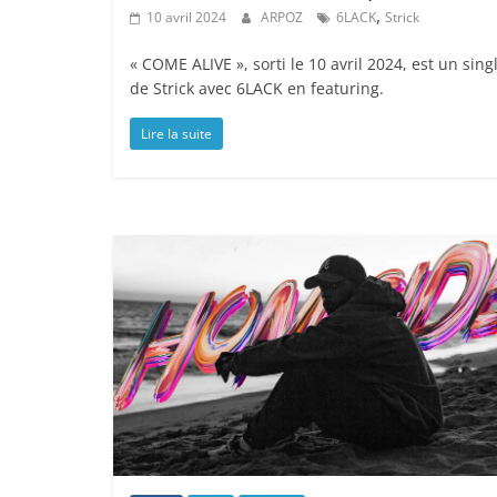
,
10 avril 2024
ARPOZ
6LACK
Strick
« COME ALIVE », sorti le 10 avril 2024, est un sing
de Strick avec 6LACK en featuring.
Lire la suite