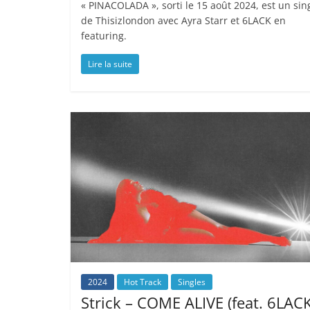
« PINACOLADA », sorti le 15 août 2024, est un sin
de Thisizlondon avec Ayra Starr et 6LACK en
featuring.
Lire la suite
2024
Hot Track
Singles
Strick – COME ALIVE (feat. 6LACK