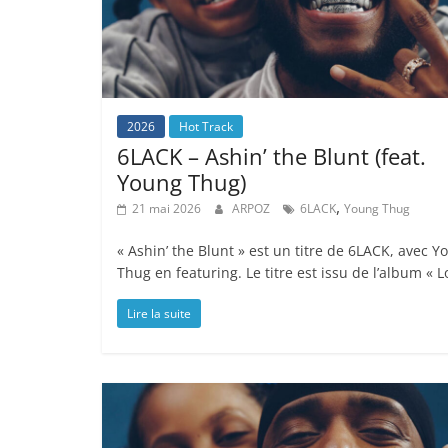
2026
Hot Track
6LACK – Ashin’ the Blunt (feat.
Young Thug)
,
21 mai 2026
ARPOZ
6LACK
Young Thug
« Ashin’ the Blunt » est un titre de 6LACK, avec Y
Thug en featuring. Le titre est issu de l’album « L
Lire la suite