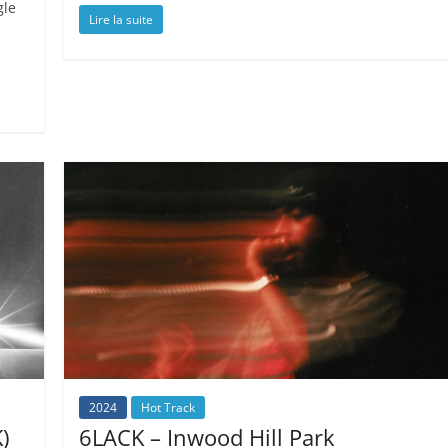
gle
Lire la suite
2024
Hot Track
)
6LACK – Inwood Hill Park