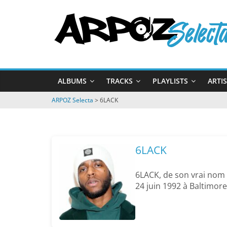
Passer
ARPOZ
au
contenu
Selecta
by
ALBUMS
TRACKS
PLAYLISTS
ARTI
ARPOZ
&
ARPOZ Selecta
>
6LACK
BENNO
6LACK
6LACK, de son vrai nom 
24 juin 1992 à Baltimor