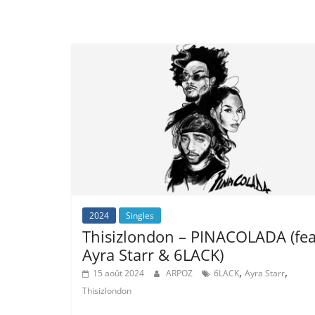
2024
Singles
Thisizlondon – PINACOLADA (fea
Ayra Starr & 6LACK)
,
,
15 août 2024
ARPOZ
6LACK
Ayra Starr
Thisizlondon