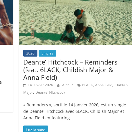
2026
Singles
Deante’ Hitchcock – Reminders
(feat. 6LACK, Childish Major &
Anna Field)
e
,
,
14 janvier 2026
ARPOZ
6LACK
Anna Field
Childish
,
Major
Deante' Hitchcock
« Reminders », sorti le 14 janvier 2026, est un single
de Deante’ Hitchcock avec 6LACK, Childish Major et
Anna Field en featuring.
Lire la suite