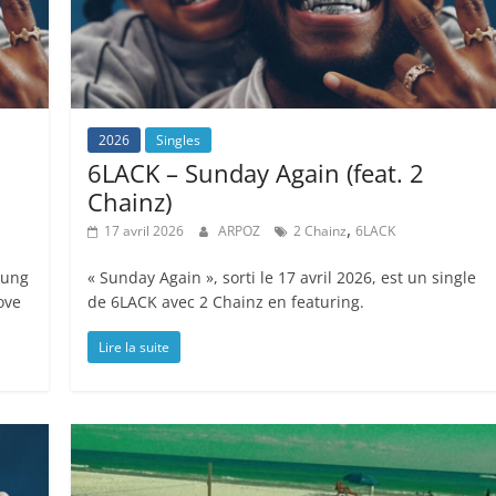
2026
Singles
6LACK – Sunday Again (feat. 2
Chainz)
,
17 avril 2026
ARPOZ
2 Chainz
6LACK
oung
« Sunday Again », sorti le 17 avril 2026, est un single
ove
de 6LACK avec 2 Chainz en featuring.
Lire la suite