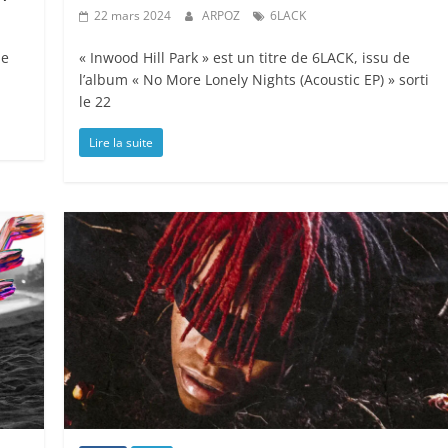
22 mars 2024
ARPOZ
6LACK
le
« Inwood Hill Park » est un titre de 6LACK, issu de
l’album « No More Lonely Nights (Acoustic EP) » sorti
le 22
Lire la suite