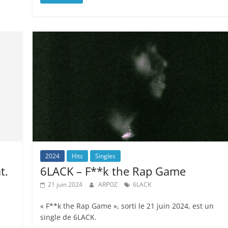
2024
Hits
Singles
t.
6LACK – F**k the Rap Game
21 juin 2024
ARPOZ
6LACK
« F**k the Rap Game », sorti le 21 juin 2024, est un
single de 6LACK.