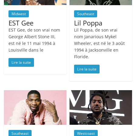
Midwest
Southeast
EST Gee
Lil Poppa
EST Gee, de son vrai nom
Lil Poppa, de son vrai
George Albert Stone III,
nom Janarious Mykel
est né le 11 mai 1994 à
Wheeler, est né le 3 août
Louisville dans le
1994 à Jacksonville en
Floride.
Lire la suite
Lire la suite
Southeast
Westcoast