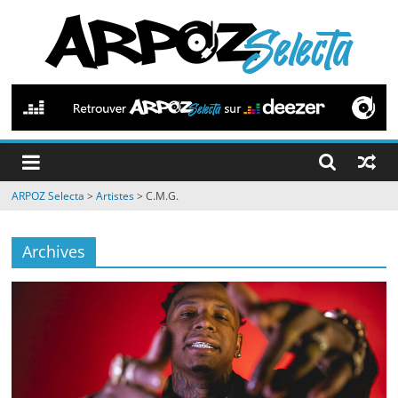
Passer
au
contenu
ARPOZ
Selecta
by
ARPOZ Selecta
>
Artistes
>
C.M.G.
ARPOZ
&
BENNO
Archives