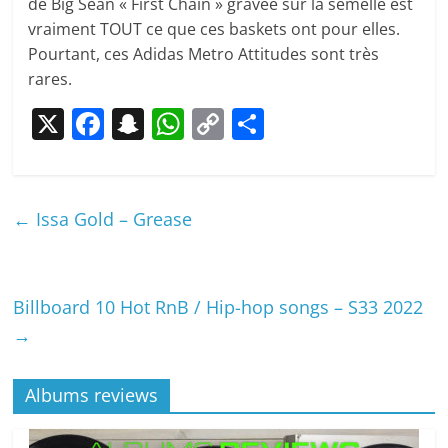
de Big Sean « First Chain » gravée sur la semelle est
vraiment TOUT ce que ces baskets ont pour elles.
Pourtant, ces Adidas Metro Attitudes sont très
rares.
X
F
S
W
C
P
a
n
h
o
ar
c
a
at
p
ta
e
p
s
y
g
←
Issa Gold – Grease
b
c
A
Li
er
o
h
p
n
o
at
p
k
Billboard 10 Hot RnB / Hip-hop songs – S33 2022
→
k
Albums reviews