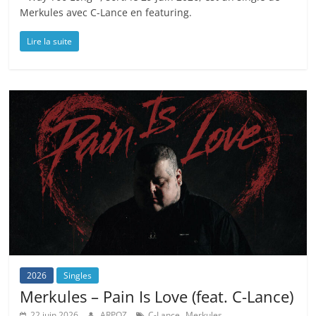
Merkules avec C-Lance en featuring.
Lire la suite
2026
Singles
Merkules – Pain Is Love (feat. C-Lance)
,
22 juin 2026
ARPOZ
C-Lance
Merkules