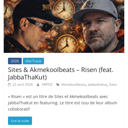
2026
Hot Track
Sites & Akmekoolbeats – Risen (feat.
JabbaThaKut)
,
,
22 avril 2026
ARPOZ
Akmekoolbeats
Jabbathakut
Sites
« Risen » est un titre de Sites et Akmekoolbeats avec
JabbaThaKut en featuring. Le titre est issu de leur album
collaboratif
Lire la suite