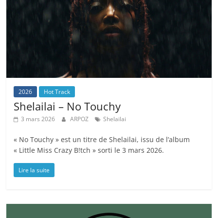
2026
Hot Track
Shelailai – No Touchy
3 mars 2026
ARPOZ
Shelailai
« No Touchy » est un titre de Shelailai, issu de l’album
« Little Miss Crazy B!tch » sorti le 3 mars 2026.
Lire la suite