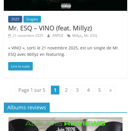
2025
Singles
Mr. ESQ – VINO (feat. Millyz)
,
21 novembre 2025
ARPOZ
Millyz
Mr. ESQ
« VINO », sorti le 21 novembre 2025, est un single de Mr.
ESQ avec Millyz en featuring.
Lire la suite
Page 1 sur 5
1
2
3
4
5
»
Albums reviews