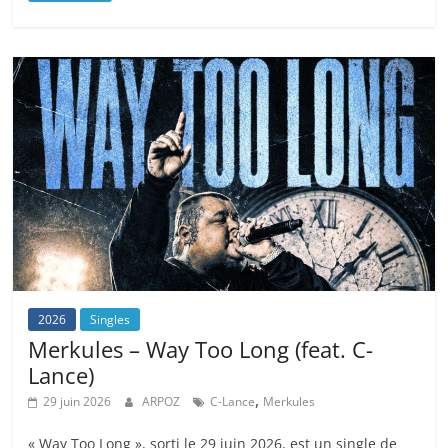
2026
Singles
Merkules – Way Too Long (feat. C-
Lance)
,
29 juin 2026
ARPOZ
C-Lance
Merkules
« Way Too Long », sorti le 29 juin 2026, est un single de