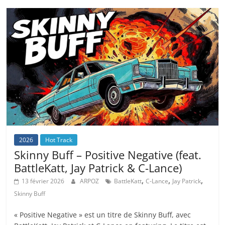
2026
Hot Track
Skinny Buff – Positive Negative (feat.
BattleKatt, Jay Patrick & C-Lance)
,
,
,
13 février 2026
ARPOZ
BattleKatt
C-Lance
Jay Patrick
Skinny Buff
« Positive Negative » est un titre de Skinny Buff, avec