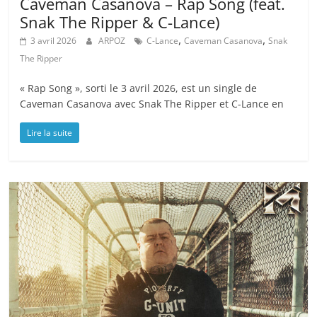
Caveman Casanova – Rap Song (feat.
Snak The Ripper & C-Lance)
,
,
3 avril 2026
ARPOZ
C-Lance
Caveman Casanova
Snak
The Ripper
« Rap Song », sorti le 3 avril 2026, est un single de
Caveman Casanova avec Snak The Ripper et C-Lance en
Lire la suite