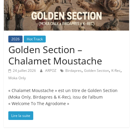
2026
Hot Track
Golden Section –
Chalamet Moustache
,
,
,
24 juillet 2026
ARPOZ
Birdapres
Golden Section
K-Rec
Moka Only
« Chalamet Moustache » est un titre de Golden Section
(Moka Only, Birdapres & K-Rec), issu de l’album
« Welcome To The Agrodome »
Lire la suite