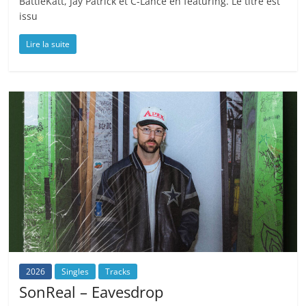
BattleKatt, Jay Patrick et C-Lance en featuring. Le titre est
issu
Lire la suite
2026
Singles
Tracks
SonReal – Eavesdrop