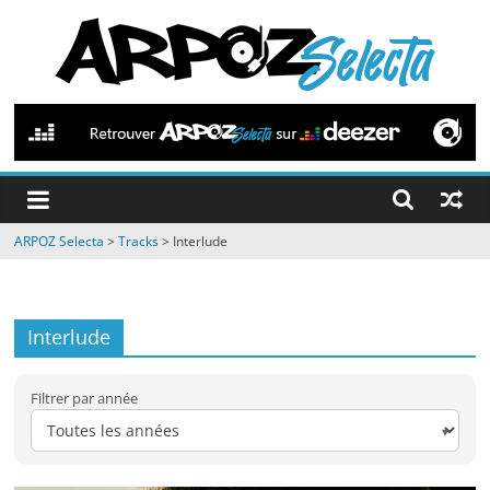
Passer
au
contenu
ARPOZ
Selecta
by
ARPOZ Selecta
>
Tracks
>
Interlude
ARPOZ
&
BENNO
Interlude
Filtrer par année