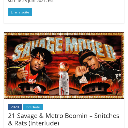
sorti le 25 juin 2021, est
Lire la suite
2020
Interlude
21 Savage & Metro Boomin – Snitches
& Rats (Interlude)