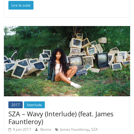
Lire la suite
2017
Interlude
SZA – Wavy (Interlude) (feat. James
Fauntleroy)
,
9 juin 2017
Benno
James Fauntleroy
SZA