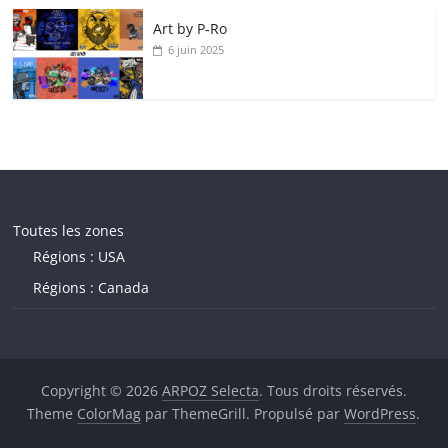
Art by P‑Ro
6 juin 2025
Toutes les zones
Régions : USA
Régions : Canada
Copyright © 2026
ARPOZ Selecta
. Tous droits réservés.
Theme
ColorMag
par ThemeGrill. Propulsé par
WordPress
.