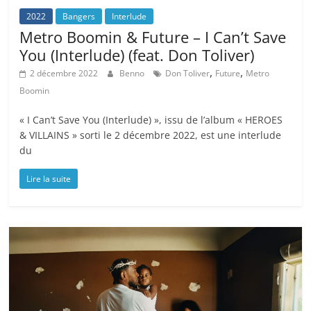
2022
Bangers
Interlude
Metro Boomin & Future – I Can’t Save
You (Interlude) (feat. Don Toliver)
,
,
2 décembre 2022
Benno
Don Toliver
Future
Metro
Boomin
« I Can’t Save You (Interlude) », issu de l’album « HEROES
& VILLAINS » sorti le 2 décembre 2022, est une interlude
du
Lire la suite