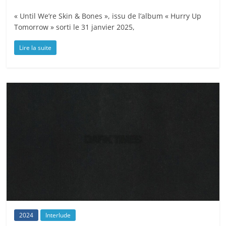
« Until We’re Skin & Bones », issu de l’album « Hurry Up
Tomorrow » sorti le 31 janvier 2025,
Lire la suite
2024
Interlude