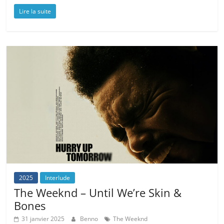
Lire la suite
2025
Interlude
The Weeknd – Until We’re Skin &
Bones
31 janvier 2025
Benno
The Weeknd