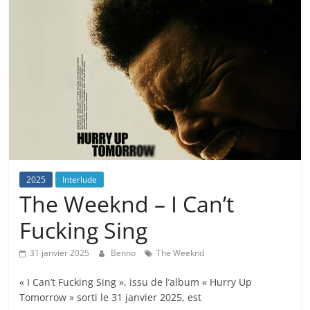
2025
Interlude
The Weeknd – I Can’t
Fucking Sing
31 janvier 2025
Benno
The Weeknd
« I Can’t Fucking Sing », issu de l’album « Hurry Up
Tomorrow » sorti le 31 janvier 2025, est