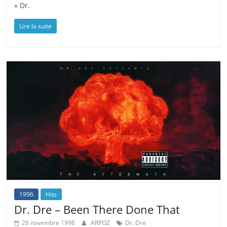
« Dr.
Lire la suite
1996
Hits
Dr. Dre – Been There Done That
26 novembre 1996
ARPOZ
Dr. Dre