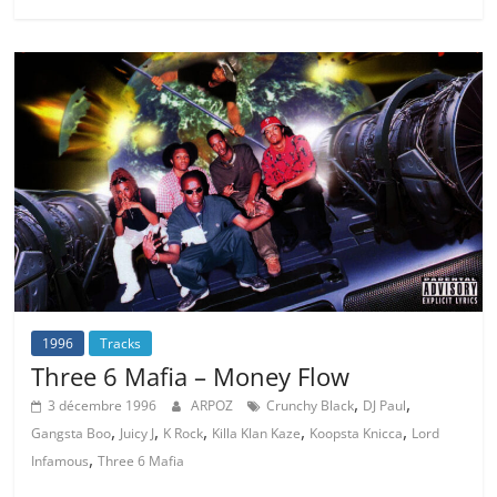
1996
Tracks
Three 6 Mafia – Money Flow
,
,
3 décembre 1996
ARPOZ
Crunchy Black
DJ Paul
,
,
,
,
,
Gangsta Boo
Juicy J
K Rock
Killa Klan Kaze
Koopsta Knicca
Lord
,
Infamous
Three 6 Mafia