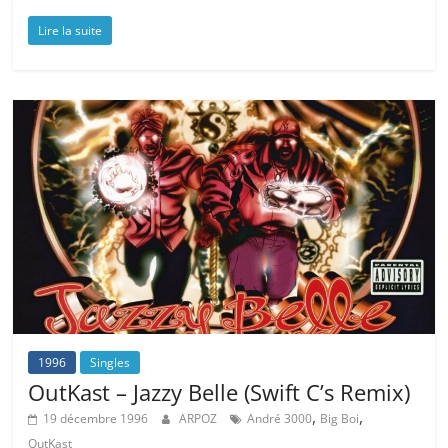
Lire la suite
1996
Singles
OutKast – Jazzy Belle (Swift C’s Remix)
,
,
19 décembre 1996
ARPOZ
André 3000
Big Boi
OutKast