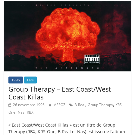
1996
Hits
Group Therapy – East Coast/West
Coast Killas
,
,
26 novembre 1996
ARPOZ
B-Real
Group Therapy
KRS-
,
,
One
Nas
RBX
« East Coast/West Coast Killas » est un titre de Group
Therapy (RBX, KRS-One, B-Real et Nas) est issu de l’album