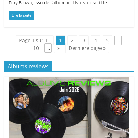
Foxy Brown, issu de l’album « Ill Na Na » sorti le
Lire la suite
Page 1 sur 11
1
2
3
4
5
…
10
…
»
Dernière page »
Albums reviews