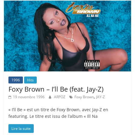
1996
Hits
Foxy Brown – I’ll Be (feat. Jay-Z)
,
19 novembre 1996
ARPOZ
Foxy Brown
JAY-Z
« I’ll Be » est un titre de Foxy Brown, avec Jay-Z en
featuring. Le titre est issu de l’album « Ill Na
Lire la suite