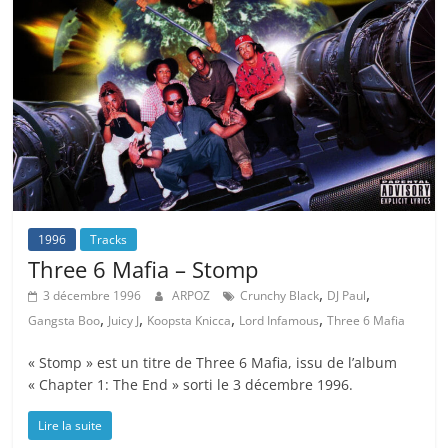
1996
Tracks
Three 6 Mafia – Stomp
,
,
3 décembre 1996
ARPOZ
Crunchy Black
DJ Paul
,
,
,
,
Gangsta Boo
Juicy J
Koopsta Knicca
Lord Infamous
Three 6 Mafia
« Stomp » est un titre de Three 6 Mafia, issu de l’album
« Chapter 1: The End » sorti le 3 décembre 1996.
Lire la suite