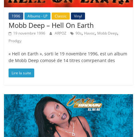
1996
Albums - LP
Classic
Vinyl
Mobb Deep – Hell On Earth
,
,
,
19 novembre 1996
ARPOZ
90s
Havoc
Mobb Deep
Prodigy
« Hell on Earth », sorti le 19 novembre 1996, est un album
de Mobb Deep comosé de 14 titres comrpenant des
Lire la suite