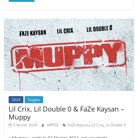
2024
Singles
Lil Crix, Lil Double 0 & FaZe Kaysan –
Muppy
,
,
2 février 2024
ARPOZ
FaZe Kaysan
Lil Crix
Lil Double 0
« Muppy », sorti le 02 février 2024, est un single