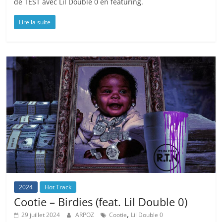
de TEST avec Lil Double 0 en featuring.
Lire la suite
2024
Hot Track
Cootie – Birdies (feat. Lil Double 0)
,
29 juillet 2024
ARPOZ
Cootie
Lil Double 0