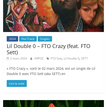
2024
Hot Track
Singles
Lil Double 0 – FTO Crazy (feat. FTO
Sett)
,
,
2 mars 2024
ARPOZ
FTO Sett
Lil Double 0
SETT
« FTO Crazy », sorti le 02 mars 2024, est un single de Lil
Double 0 avec FTO Sett (aka SETT) en
Lire la suite