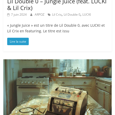
Lil Double 0 – Jungle Juice (feat. LUCKI
& Lil Crix)
,
,
7 juin 2024
ARPOZ
Lil Crix
Lil Double 0
LUCKI
« Jungle Juice » est un titre de Lil Double 0, avec LUCKI et
Lil Crix en featuring. Le titre est issu
Lire la suite