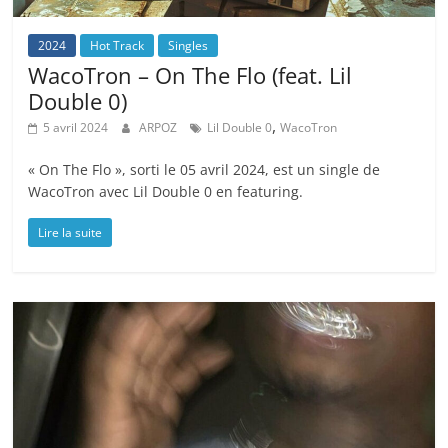
2024
Hot Track
Singles
WacoTron – On The Flo (feat. Lil
Double 0)
,
5 avril 2024
ARPOZ
Lil Double 0
WacoTron
« On The Flo », sorti le 05 avril 2024, est un single de
WacoTron avec Lil Double 0 en featuring.
Lire la suite