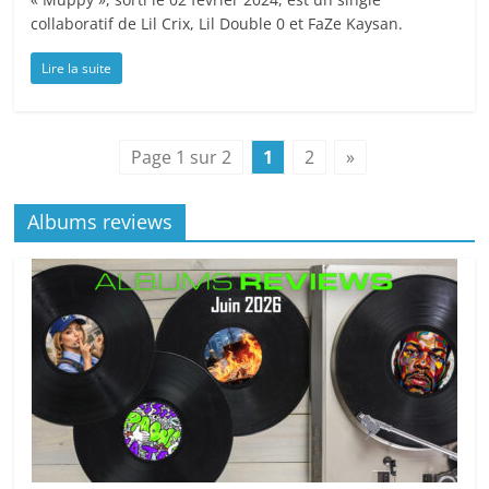
collaboratif de Lil Crix, Lil Double 0 et FaZe Kaysan.
Lire la suite
Page 1 sur 2
1
2
»
Albums reviews