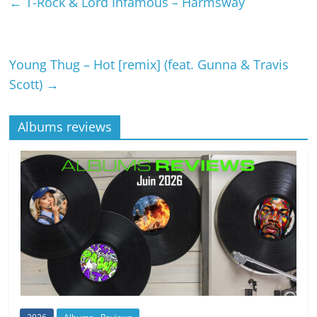
←
T-Rock & Lord Infamous – Harmsway
Young Thug – Hot [remix] (feat. Gunna & Travis
Scott)
→
Albums reviews