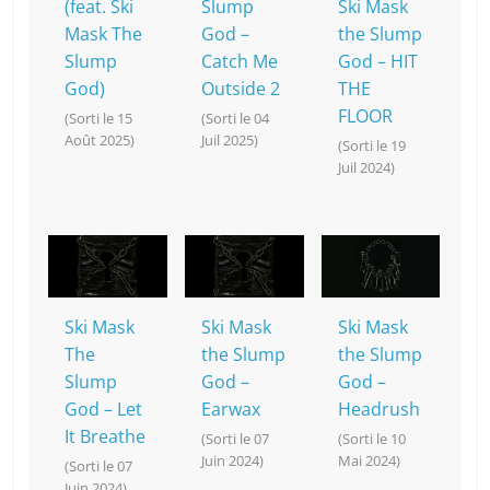
(feat. Ski
Slump
Ski Mask
Mask The
God –
the Slump
Slump
Catch Me
God – HIT
God)
Outside 2
THE
FLOOR
(Sorti le 15
(Sorti le 04
Août 2025)
Juil 2025)
(Sorti le 19
Juil 2024)
Ski Mask
Ski Mask
Ski Mask
The
the Slump
the Slump
Slump
God –
God –
God – Let
Earwax
Headrush
It Breathe
(Sorti le 07
(Sorti le 10
Juin 2024)
Mai 2024)
(Sorti le 07
Juin 2024)