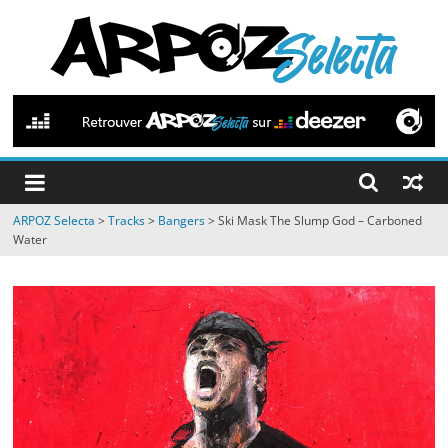
Passer
au
contenu
ARPOZ
Selecta
by
ARPOZ Selecta
>
Tracks
>
Bangers
>
Ski Mask The Slump God – Carboned
ARPOZ
Water
&
BENNO