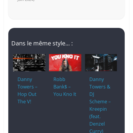
Dans le même style... :
Danny
Robb
Danny
Towers –
Bank$ –
Towers &
Hop Out
You Kno It
DJ
The V!
Scheme –
Kreepin
(feat.
Denzel
Curry)