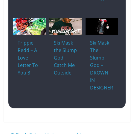
Trippie
Ski Mask
Ski Mask
Redd – A
the Slump
The
Love
God –
Slump
Letter To
Catch Me
God –
You 3
Outside
DROWN
IN
DESIGNER