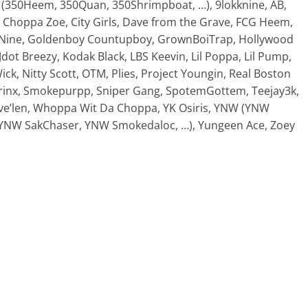
 (350Heem, 350Quan, 350Shrimpboat, …), 9lokknine, ÀB,
 Choppa Zoe, City Girls, Dave from the Grave, FCG Heem,
kkNine, Goldenboy Countupboy, GrownBoiTrap, Hollywood
 Jdot Breezy, Kodak Black, LBS Keevin, Lil Poppa, Lil Pump,
k, Nitty Scott, OTM, Plies, Project Youngin, Real Boston
rinx, Smokepurpp, Sniper Gang, SpotemGottem, Teejay3k,
lve’len, Whoppa Wit Da Choppa, YK Osiris, YNW (YNW
, YNW SakChaser, YNW Smokedaloc, …), Yungeen Ace, Zoey