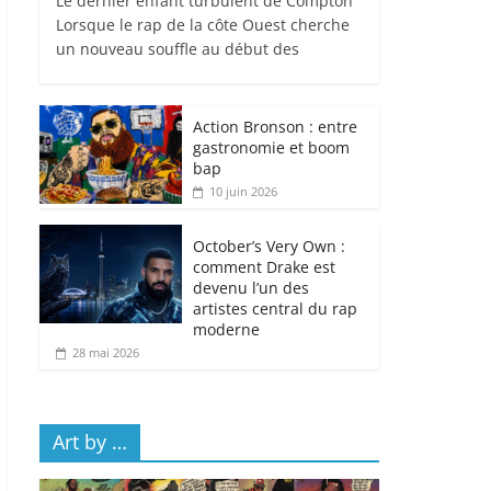
Le dernier enfant turbulent de Compton
Lorsque le rap de la côte Ouest cherche
un nouveau souffle au début des
Action Bronson : entre
gastronomie et boom
bap
10 juin 2026
October’s Very Own :
comment Drake est
devenu l’un des
artistes central du rap
moderne
28 mai 2026
Art by …