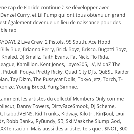
ène rap de Floride continue à se développer avec
, Denzel Curry, et Lil Pump qui ont tous obtenu un grand
 est également devenue un lieu de naissance pour des
ble rap.
AYDAY!, 2 Live Crew, 2 Pistols, 95 South, Ace Hood,
Billy Blue, Brianna Perry, Brick Boyz, Brisco, Bugatti Boyz,
Khaled, DJ Smallz, Faith Evans, Fat Nick, Flo Rida,
 League, Kamillion, Kent Jones, Layce305, LV, MidaZ The
itbull, Pouya, Pretty Ricky, Quad City DJ’s, QuESt, Raider
.Man, Tay Dizm, The Pussycat Dolls, Tokyo Jetz, Torch, T-
Wrekonize, Young Breed, Yung Simmie.
otamment les artistes du collectif Members Only comme
ooliecut, Danny Towers, DirtyFaceSmook, DJ Scheme,
, IkabodVEINS, Kid Trunks, Kidway, Kilo Jr., Kin$oul, Lxui
z, Robb Bank$, RyBundy, SB, Ski Mask the Slump God,
XXTentacion. Mais aussi des artistes tels que : $NOT, 300