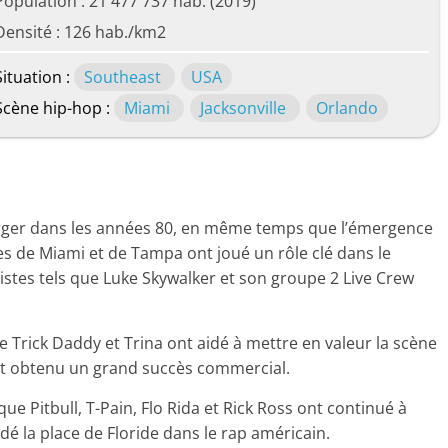
Population : 21 477 737 hab. (2019)
Densité : 126 hab./km2
Situation :
Southeast
USA
Scène hip-hop :
Miami
Jacksonville
Orlando
rger dans les années 80, en même temps que l’émergence
lles de Miami et de Tampa ont joué un rôle clé dans le
stes tels que Luke Skywalker et son groupe 2 Live Crew
e Trick Daddy et Trina ont aidé à mettre en valeur la scène
nt obtenu un grand succès commercial.
ue Pitbull, T-Pain, Flo Rida et Rick Ross ont continué à
dé la place de Floride dans le rap américain.