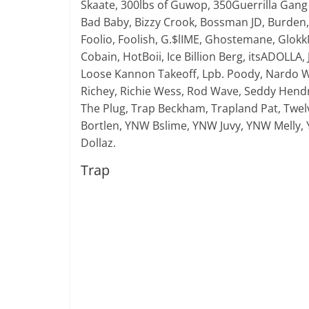
Skaate, 300lbs of Guwop, 350Guerrilla Gang
Bad Baby, Bizzy Crook, Bossman JD, Burden,
Foolio, Foolish, G.$lIME, Ghostemane, Glo
Cobain, HotBoii, Ice Billion Berg, itsADOLLA,
Loose Kannon Takeoff, Lpb. Poody, Nardo Wic
Richey, Richie Wess, Rod Wave, Seddy Hend
The Plug, Trap Beckham, Trapland Pat, Twe
Bortlen, YNW Bslime, YNW Juvy, YNW Melly
Dollaz.
Trap