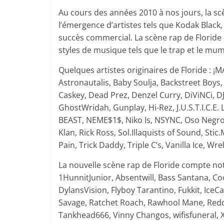
Au cours des années 2010 à nos jours, la sc
l’émergence d’artistes tels que Kodak Black
succès commercial. La scène rap de Floride
styles de musique tels que le trap et le mum
Quelques artistes originaires de Floride : ¡M
Astronautalis, Baby Soulja, Backstreet Boys, 
Caskey, Dead Prez, Denzel Curry, DiViNCi, DJ 
GhostWridah, Gunplay, Hi-Rez, J.U.S.T.I.C.E.
BEAST, NEME$1$, Niko Is, NSYNC, Oso Negro, P
Klan, Rick Ross, Sol.Illaquists of Sound, Stic
Pain, Trick Daddy, Triple C’s, Vanilla Ice, 
La nouvelle scène rap de Floride compte n
1HunnitJunior, Absentwill, Bass Santana, C
DylansVision, Flyboy Tarantino, Fukkit, IceCat
Savage, Ratchet Roach, Rawhool Mane, Redd
Tankhead666, Vinny Changos, wifisfuneral, X