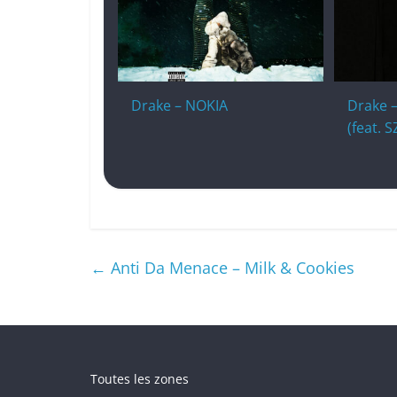
Drake – NOKIA
Drake –
(feat. S
←
Anti Da Menace – Milk & Cookies
Toutes les zones