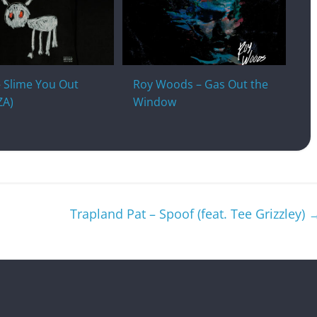
 Slime You Out
Roy Woods – Gas Out the
ZA)
Window
Trapland Pat – Spoof (feat. Tee Grizzley)