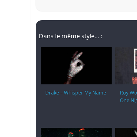
Dans le même style... :
Drake – Whisper My Name
Roy Wo
One Ni