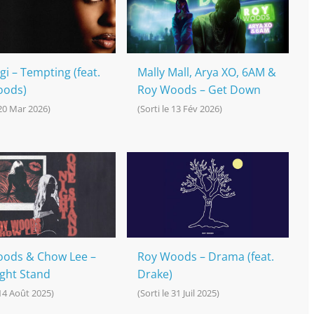
gi – Tempting (feat.
Mally Mall, Arya XO, 6AM &
oods)
Roy Woods – Get Down
 20 Mar 2026)
(Sorti le 13 Fév 2026)
ods & Chow Lee –
Roy Woods – Drama (feat.
ght Stand
Drake)
 14 Août 2025)
(Sorti le 31 Juil 2025)