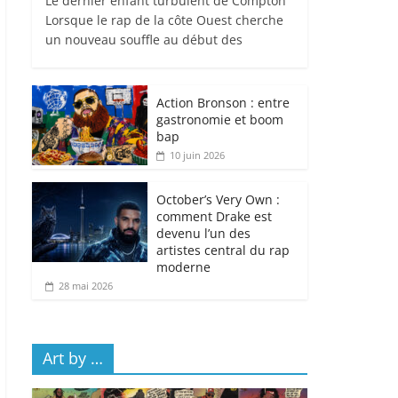
Le dernier enfant turbulent de Compton
Lorsque le rap de la côte Ouest cherche
un nouveau souffle au début des
Action Bronson : entre
gastronomie et boom
bap
10 juin 2026
October’s Very Own :
comment Drake est
devenu l’un des
artistes central du rap
moderne
28 mai 2026
Art by …