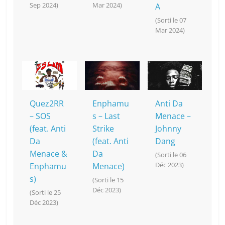
Sep 2024)
Mar 2024)
A
(Sorti le 07
Mar 2024)
Quez2RR
Enphamu
Anti Da
– SOS
s – Last
Menace –
(feat. Anti
Strike
Johnny
Da
(feat. Anti
Dang
Menace &
Da
(Sorti le 06
Déc 2023)
Enphamu
Menace)
s)
(Sorti le 15
Déc 2023)
(Sorti le 25
Déc 2023)