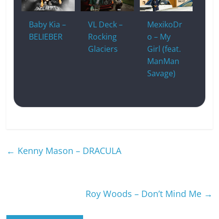
Baby Kia –
VL Deck –
MexikoDr
BELIEBER
Rocking
o – My
Glaciers
Girl (feat.
ManMan
Savage)
←
Kenny Mason – DRACULA
Roy Woods – Don’t Mind Me
→