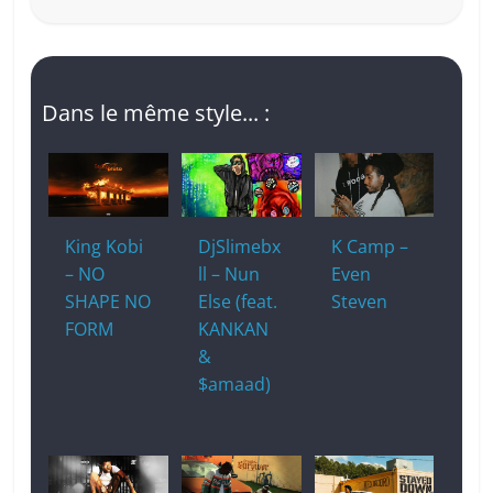
Dans le même style... :
King Kobi
DjSlimebx
K Camp –
– NO
ll – Nun
Even
SHAPE NO
Else (feat.
Steven
FORM
KANKAN
&
$amaad)