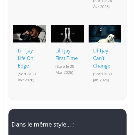
(Sorti le 24
Avr 2026)
Lil Tjay –
Lil Tjay –
Lil Tjay –
Life On
First Time
Can’t
Edge
Change
(Sorti le 20
Mar 2026)
(Sorti le 21
(Sorti le 30
Avr 2026)
Jan 2026)
Dans le même style... :