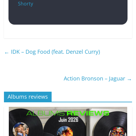
Shorty
←
IDK – Dog Food (feat. Denzel Curry)
Action Bronson – Jaguar
→
Albums reviews