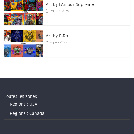
Art by LAmour Supreme
24 juin 2025
Art by P‑Ro
6 juin 2025
Toutes les zones
Régions : USA
Régions : Canada