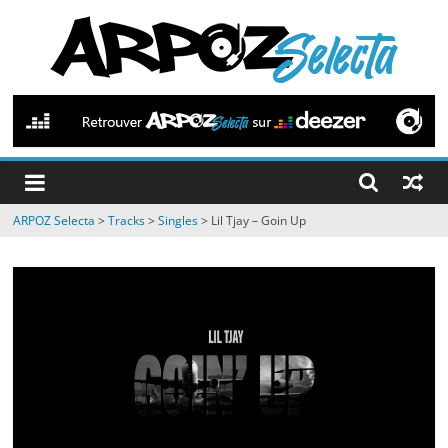
Passer
au
contenu
ARPOZ
Selecta
by
ARPOZ Selecta
>
Tracks
>
Singles
>
Lil Tjay – Goin Up
ARPOZ
&
BENNO