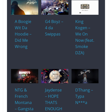
A Boogie
G4 Boyz –
King
Wit Da
4 da
Kogen –
Hoodie –
Swippas
We On
Did Me
Now (feat.
Wrong
Smoke
DZA)
NTG &
Jaydense
DThang –
French
– HOPE
Typa
Montana
THATS
N***a
– Gangsta
ENOUGH