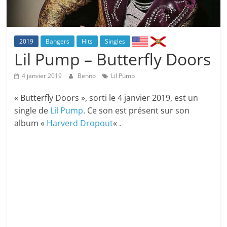
2019
Bangers
Hits
Singles
Lil Pump – Butterfly Doors
4 janvier 2019
Benno
Lil Pump
« Butterfly Doors », sorti le 4 janvier 2019, est un
single de
Lil Pump
. Ce son est présent sur son
album «
Harverd Dropout
« .