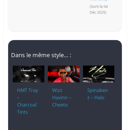
(Sorti le 04
Déc 2025)
Dans le même style... :
HMT Tray
Wizz
Spinaben
–
Havinn –
z – Halo
Charcoal
Cheeto
Tints