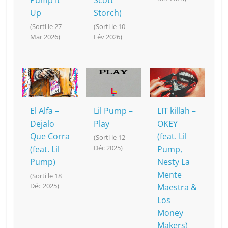
Pump It
Scott
Up
Storch)
(Sorti le 27
(Sorti le 10
Mar 2026)
Fév 2026)
El Alfa –
Lil Pump –
LIT killah –
Dejalo
Play
OKEY
Que Corra
(feat. Lil
(Sorti le 12
Déc 2025)
(feat. Lil
Pump,
Pump)
Nesty La
Mente
(Sorti le 18
Déc 2025)
Maestra &
Los
Money
Makers)