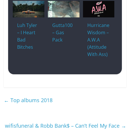
Luh Tyler
Gutta100
Hurricane
– I Heart
– Gas
Wisdom –
Bad
Pack
A.W.A
Bitches
(Attitude
With Ass)
←
Top albums 2018
wifisfuneral & Robb Bank$ – Can’t Feel My Face
→