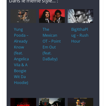
Dans le même style... :
Yung
The
BigXthaPl
Pooda –
Mexican
ug – Rush
Already
OT – Point
Hour
Know
Em Out
(feat.
(feat.
Angelica
DaBaby)
Vila & A
Boogie
Wit Da
Hoodie)