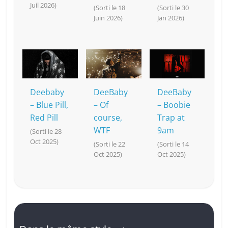
Juil 2026)
(Sorti le 18
(Sorti le 30
Juin 2026)
Jan 2026)
Deebaby
DeeBaby
DeeBaby
– Blue Pill,
– Of
– Boobie
Red Pill
course,
Trap at
WTF
9am
(Sorti le 28
Oct 2025)
(Sorti le 22
(Sorti le 14
Oct 2025)
Oct 2025)