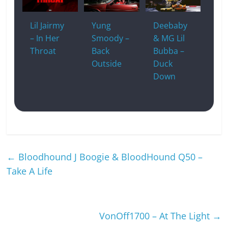
Lil Jairmy
Yung
Deebaby
– In Her
Smoody –
& MG Lil
Throat
Back
Bubba –
Outside
Duck
Down
←
Bloodhound J Boogie & BloodHound Q50 –
Take A Life
VonOff1700 – At The Light
→