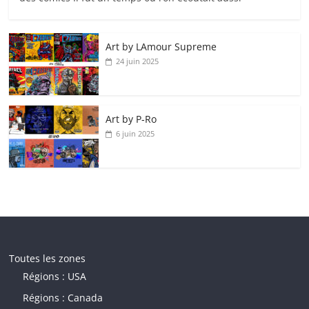
Art by LAmour Supreme
24 juin 2025
Art by P‑Ro
6 juin 2025
Toutes les zones
Régions : USA
Régions : Canada