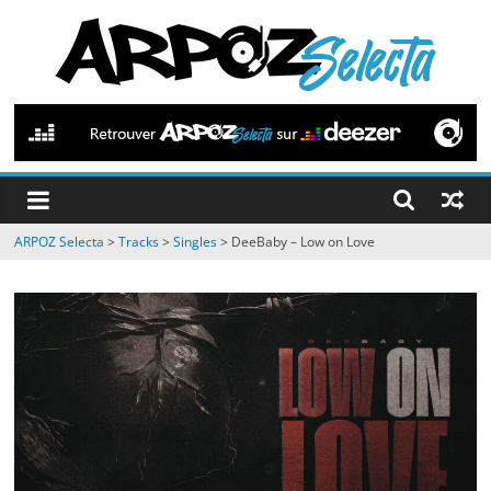
Passer
au
contenu
ARPOZ
Selecta
by
ARPOZ Selecta
>
Tracks
>
Singles
>
DeeBaby – Low on Love
ARPOZ
&
BENNO