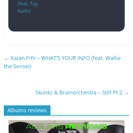
(feat. Tay
Keith)
←
Kalan.FrFr – WHAT’S YOUR INFO (feat. Wallie
the Sensei)
Skunkz & Brainorchestra – Still Pt 2
→
Albums reviews