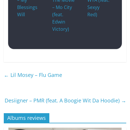
Blessings
– Mo City
Sexyy
Will
(feat.
Red)
Edwin
Victory)
←
Lil Mosey – Flu Game
Desiigner – PMR (feat. A Boogie Wit Da Hoodie)
→
Albums reviews