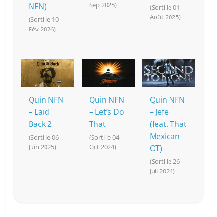
Sep 2025)
NFN)
(Sorti le 01
Août 2025)
(Sorti le 10
Fév 2026)
Quin NFN
Quin NFN
Quin NFN
– Laid
– Let’s Do
– Jefe
Back 2
That
(feat. That
Mexican
(Sorti le 06
(Sorti le 04
Juin 2025)
Oct 2024)
OT)
(Sorti le 26
Juil 2024)