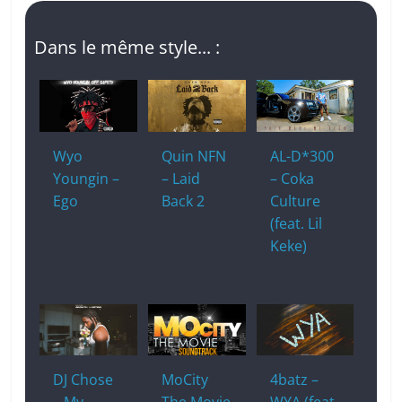
Dans le même style... :
Wyo
Quin NFN
AL-D*300
Youngin –
– Laid
– Coka
Ego
Back 2
Culture
(feat. Lil
Keke)
DJ Chose
MoCity
4batz –
– My
The Movie
WYA (feat.