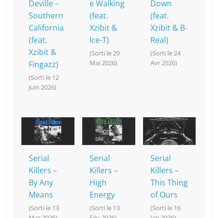
Deville –
e Walking
Down
Southern
(feat.
(feat.
California
Xzibit &
Xzibit & B-
(feat.
Ice-T)
Real)
Xzibit &
(Sorti le 29
(Sorti le 24
Mai 2026)
Avr 2026)
Fingazz)
(Sorti le 12
Juin 2026)
Serial
Serial
Serial
Killers –
Killers –
Killers –
By Any
High
This Thing
Means
Energy
of Ours
(Sorti le 13
(Sorti le 13
(Sorti le 16
Mar 2026)
Fév 2026)
Jan 2026)