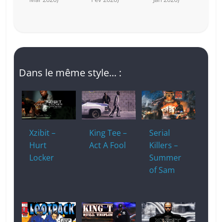
Dans le même style... :
Xzibit –
King Tee –
Serial
Hurt
Act A Fool
Killers –
Locker
Summer
of Sam