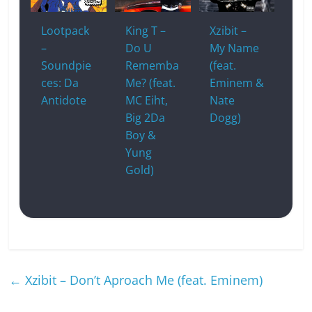
Lootpack
King T –
Xzibit –
–
Do U
My Name
Soundpie
Rememba
(feat.
ces: Da
Me? (feat.
Eminem &
Antidote
MC Eiht,
Nate
Big 2Da
Dogg)
Boy &
Yung
Gold)
←
Xzibit – Don’t Aproach Me (feat. Eminem)