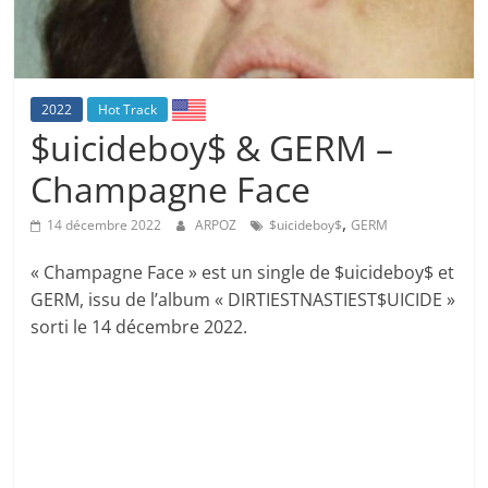
2022
Hot Track
$uicideboy$ & GERM –
Champagne Face
,
14 décembre 2022
ARPOZ
$uicideboy$
GERM
« Champagne Face » est un single de $uicideboy$ et
GERM, issu de l’album « DIRTIESTNASTIEST$UICIDE »
sorti le 14 décembre 2022.