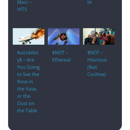
Macc –
te
HITS
$uicidebo
$NOT –
$NOT –
y$ – Are
Ethereal
Hilarious
You Going
(feat.
to See the
Cochise)
Rose in
the Vase,
or the
Dust on
the Table