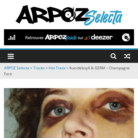
Passer
au
contenu
ARPOZ
Selecta
by
ARPOZ Selecta
>
Tracks
>
Hot Track
>
$uicideboy$ & GERM – Champagne
ARPOZ
Face
&
BENNO