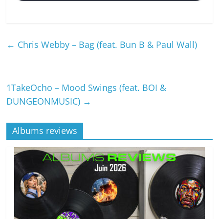
←
Chris Webby – Bag (feat. Bun B & Paul Wall)
1TakeOcho – Mood Swings (feat. BOI &
DUNGEONMUSIC)
→
Albums reviews