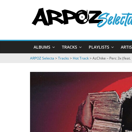
Passer
ARPOZ
au
contenu
Selecta
by
ALBUMS
TRACKS
PLAYLISTS
ARTI
ARPOZ
&
ARPOZ Selecta
>
Tracks
>
Hot Track
>
AzChike – Perc 3x (feat
BENNO