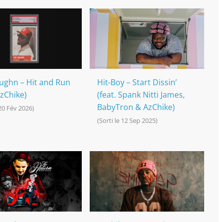
ughn – Hit and Run
Hit-Boy – Start Dissin’
AzChike)
(feat. Spank Nitti James,
BabyTron & AzChike)
 20 Fév 2026)
(Sorti le 12 Sep 2025)