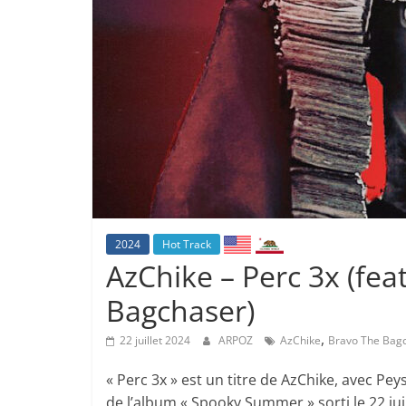
2024
Hot Track
AzChike – Perc 3x (fea
Bagchaser)
,
22 juillet 2024
ARPOZ
AzChike
Bravo The Bag
« Perc 3x » est un titre de AzChike, avec Pey
de l’album « Spooky Summer » sorti le 22 juil