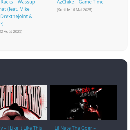
Racks – Wassup
AzChike – Game Time
at (feat. Mike
(Sorti le 16 Mai 2025)
 Drexthejoint &
e)
 22 Août 2025)
 – I Like It Like This
Lil Nate Tha Goer –