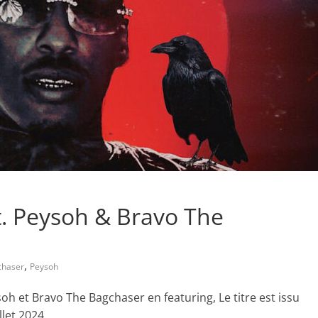
t. Peysoh & Bravo The
,
chaser
Peysoh
soh et Bravo The Bagchaser en featuring, Le titre est issu
let 2024.