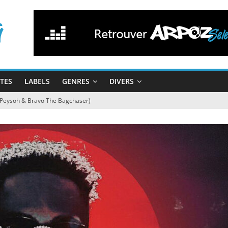
STES
LABELS
GENRES
DIVERS
. Peysoh & Bravo The Bagchaser)