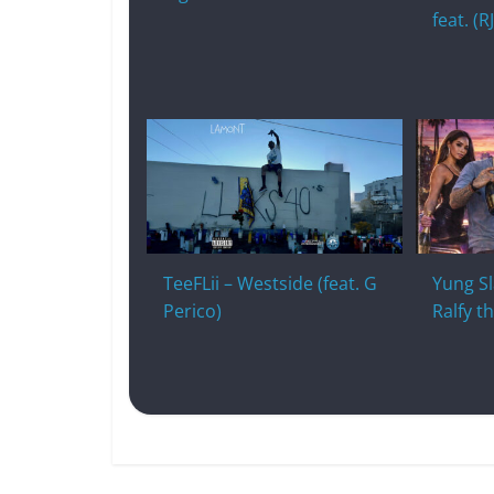
feat. (
TeeFLii – Westside (feat. G
Yung Sl
Perico)
Ralfy t