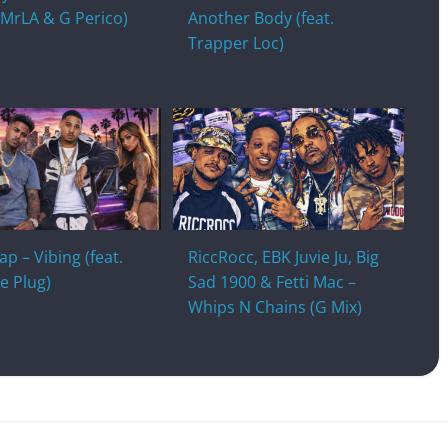
RJMrLA & G Perico)
Another Body (feat.
Trapper Loc)
ap – Vibing (feat.
RiccRocc, EBK Juvie Ju, Big
he Plug)
Sad 1900 & Fetti Mac –
Whips N Chains (G Mix)