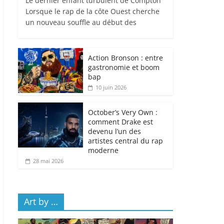
Le dernier enfant turbulent de Compton
Lorsque le rap de la côte Ouest cherche
un nouveau souffle au début des
Action Bronson : entre
gastronomie et boom
bap
10 juin 2026
October’s Very Own :
comment Drake est
devenu l’un des
artistes central du rap
moderne
28 mai 2026
Art by …