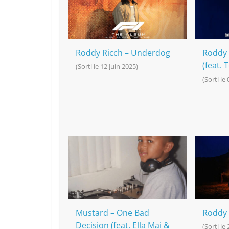
o
at
p
k
k
Roddy Ricch – Underdog
Roddy 
(feat. 
(Sorti le 12 Juin 2025)
(Sorti le
Mustard – One Bad
Roddy 
Decision (feat. Ella Mai &
(Sorti le