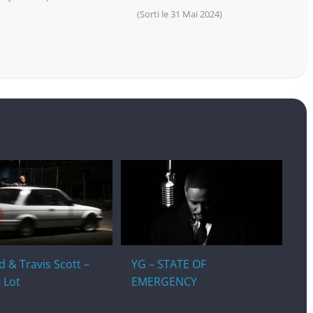
(Sorti le 31 Mai 2024)
 & Travis Scott –
YG – STATE OF
 Lot
EMERGENCY