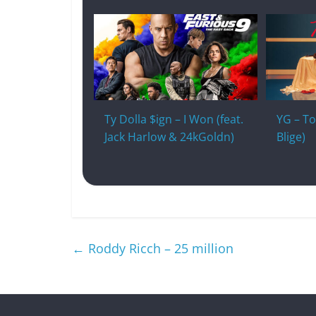
Ty Dolla $ign – I Won (feat.
YG – Tox
Jack Harlow & 24kGoldn)
Blige)
←
Roddy Ricch – 25 million