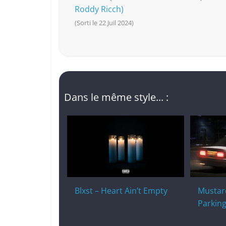
Roddy Ricch)
(Sorti le 22 Juil 2024)
Dans le même style... :
Blxst – Heart Ain’t Empty
Mustard
Parking