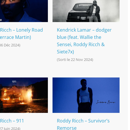
Ricch – Lonely Road
Kendrick Lamar – dodger
Terrace Martin)
blue (feat. Wallie the
Sensei, Roddy Ricch &
 06 Déc 2024)
Siete7x)
(Sorti le 22 Nov 2024)
Ricch – 911
Roddy Ricch – Survivor’s
Remorse
 27 Juin 2024)