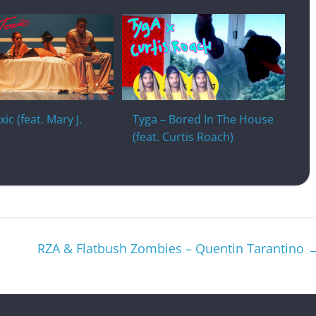
ic (feat. Mary J.
Tyga – Bored In The House
(feat. Curtis Roach)
RZA & Flatbush Zombies – Quentin Tarantino