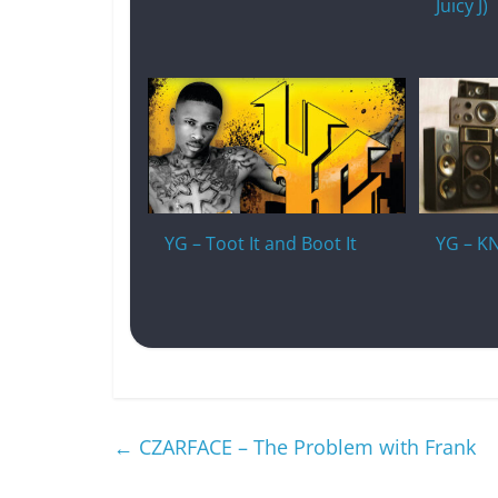
Juicy J)
YG – Toot It and Boot It
YG – K
←
CZARFACE – The Problem with Frank