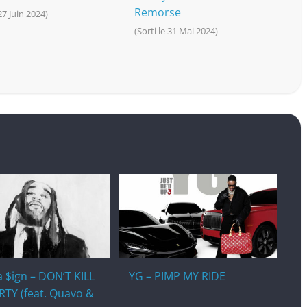
Remorse
 27 Juin 2024)
(Sorti le 31 Mai 2024)
a $ign – DON’T KILL
YG – PIMP MY RIDE
RTY (feat. Quavo &