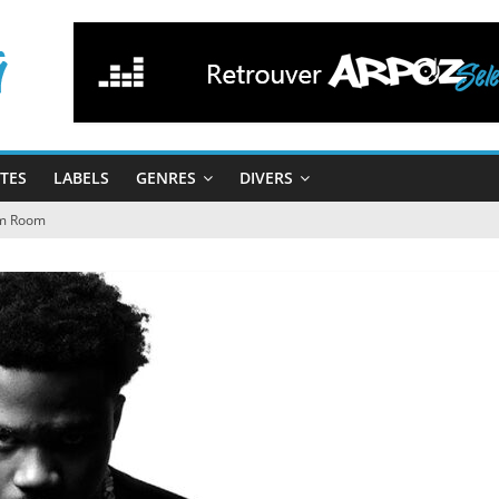
STES
LABELS
GENRES
DIVERS
om Room