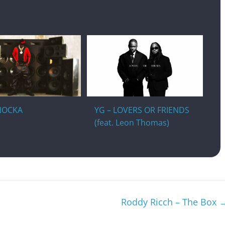
NOCKA
YG – LOVERS OR FRIENDS
(feat. Leon Thomas)
Roddy Ricch – The Box