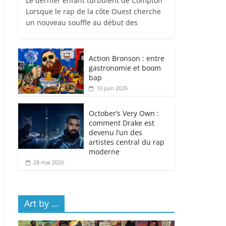
Le dernier enfant turbulent de Compton
Lorsque le rap de la côte Ouest cherche
un nouveau souffle au début des
Action Bronson : entre
gastronomie et boom
bap
10 juin 2026
October’s Very Own :
comment Drake est
devenu l’un des
artistes central du rap
moderne
28 mai 2026
Art by …