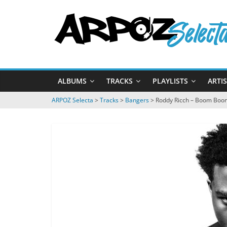
Passer
ARPOZ
au
contenu
Selecta
by
ALBUMS
TRACKS
PLAYLISTS
ARTI
ARPOZ
&
ARPOZ Selecta
>
Tracks
>
Bangers
>
Roddy Ricch – Boom Bo
BENNO