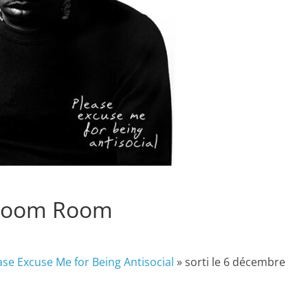
 Boom Room
ase Excuse Me for Being Antisocial
» sorti le 6 décembre