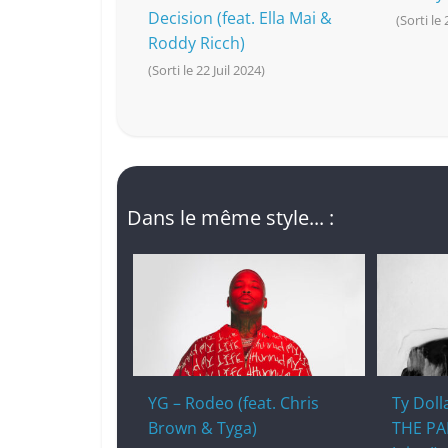
Decision (feat. Ella Mai &
(Sorti le
Roddy Ricch)
(Sorti le 22 Juil 2024)
Dans le même style... :
YG – Rodeo (feat. Chris
Ty Doll
Brown & Tyga)
THE PA