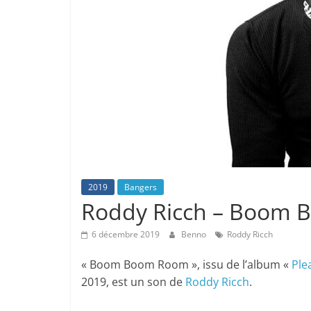
2019
Bangers
Roddy Ricch – Boom
6 décembre 2019
Benno
Roddy Ricch
« Boom Boom Room », issu de l’album «
Ple
2019, est un son de
Roddy Ricch
.