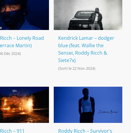
Ricch – Lonely Road
Kendrick Lamar – dodger
Terrace Martin)
blue (feat. Wallie the
Sensei, Roddy Ricch &
 06 Déc 2024)
Siete7x)
(Sorti le 22 Nov 2024)
Ricch – 911
Roddy Ricch – Survivor’s