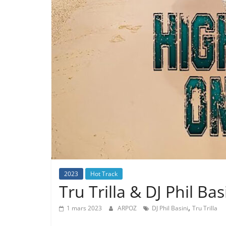
2023
Hot Track
Tru Trilla & DJ Phil Ba
,
1 mars 2023
ARPOZ
DJ Phil Basini
Tru Trilla