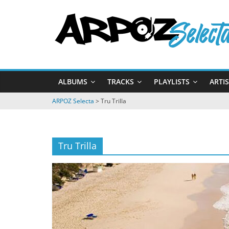
Passer
ARPOZ
au
contenu
Selecta
by
ALBUMS
TRACKS
PLAYLISTS
ARTI
ARPOZ
&
ARPOZ Selecta
>
Tru Trilla
BENNO
Tru Trilla