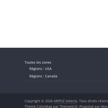
Toutes les zones
Régions : USA
Régions : Canada
Copyright © 2026
ARPOZ Selecta
. Tous droits réser
Theme
ColorMag
par ThemeGrill. Propulsé par
Wor