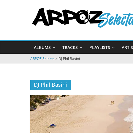
Passer
ARPOZ
au
contenu
Selecta
by
ALBUMS
TRACKS
PLAYLISTS
ARTI
ARPOZ
&
ARPOZ Selecta
>
DJ Phil Basini
BENNO
DJ Phil Basini