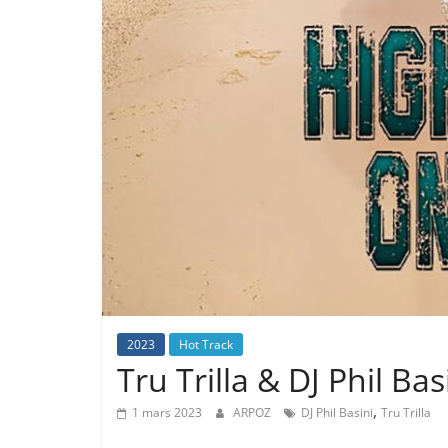
2023
Hot Track
Tru Trilla & DJ Phil Ba
,
1 mars 2023
ARPOZ
DJ Phil Basini
Tru Trilla