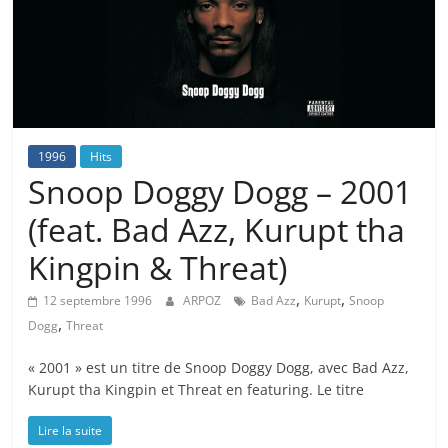
1996
Hits
Snoop Doggy Dogg – 2001
(feat. Bad Azz, Kurupt tha
Kingpin & Threat)
,
,
12 septembre 1996
ARPOZ
Bad Azz
Kurupt
Snoop
,
Dogg
Threat
« 2001 » est un titre de Snoop Doggy Dogg, avec Bad Azz,
Kurupt tha Kingpin et Threat en featuring. Le titre
Lire la suite