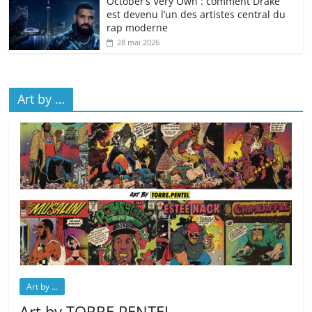
October’s Very Own : comment Drake
est devenu l’un des artistes central du
rap moderne
28 mai 2026
Art by …
Art by ...
Art by TORRE.PENTEL