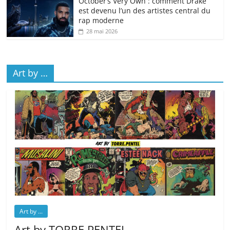
October’s Very Own : comment Drake
est devenu l’un des artistes central du
rap moderne
28 mai 2026
Art by …
Art by ...
Art by TORRE.PENTEL