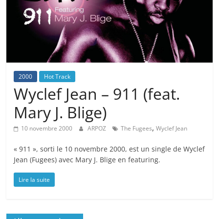
2000
Hot Track
Wyclef Jean – 911 (feat.
Mary J. Blige)
,
10 novembre 2000
ARPOZ
The Fugees
Wyclef Jean
« 911 », sorti le 10 novembre 2000, est un single de Wyclef
Jean (Fugees) avec Mary J. Blige en featuring.
Lire la suite