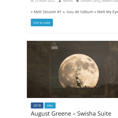
,
25 mars 2022
Benno
Denzel Curry
Robert Gla
« Melt Session #1 », issu de l’album « Melt My Ey
Lire la suite
2018
Hits
August Greene – Swisha Suite