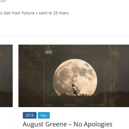
sper
ez See Your Future » sorti le 25 mars
2018
Hits
August Greene – No Apologies