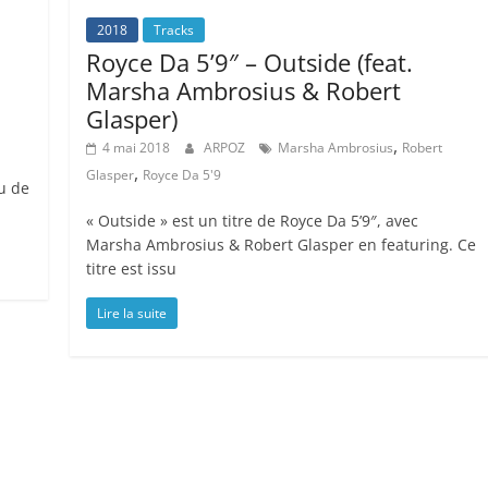
2018
Tracks
Royce Da 5’9″ – Outside (feat.
Marsha Ambrosius & Robert
Glasper)
,
4 mai 2018
ARPOZ
Marsha Ambrosius
Robert
,
Glasper
Royce Da 5'9
u de
« Outside » est un titre de Royce Da 5’9″, avec
Marsha Ambrosius & Robert Glasper en featuring. Ce
titre est issu
Lire la suite