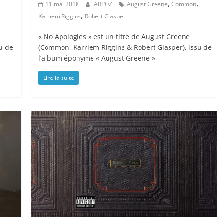
,
,
11 mai 2018
ARPOZ
August Greene
Common
,
Karriem Riggins
Robert Glasper
« No Apologies » est un titre de August Greene
u de
(Common, Karriem Riggins & Robert Glasper), issu de
l’album éponyme « August Greene »
Lire la suite