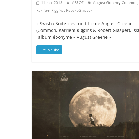
,
,
11 mai 2018
ARPOZ
August Greene
Common
,
Karriem Riggins
Robert Glasper
« Swisha Suite » est un titre de August Greene
(Common, Karriem Riggins & Robert Glasper), iss
l’album éponyme « August Greene »
Lire la suite