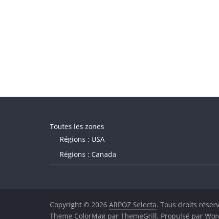
Toutes les zones
Régions : USA
Régions : Canada
Copyright © 2026
ARPOZ Selecta
. Tous droits réser
Theme
ColorMag
par ThemeGrill. Propulsé par
Wor