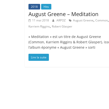
2018
Hits
August Greene – Meditation
,
,
11 mai 2018
ARPOZ
August Greene
Common
,
Karriem Riggins
Robert Glasper
« Meditation » est un titre de August Greene
(Common, Karriem Riggins & Robert Glasper), iss
l’album éponyme « August Greene » sorti
Lire la suite