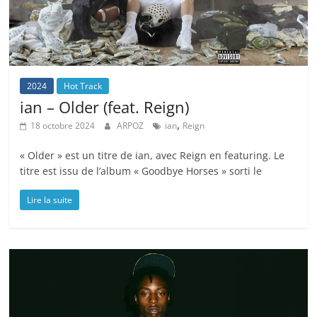
2024
Hot Track
ian – Older (feat. Reign)
,
18 octobre 2024
ARPOZ
ian
Reign
« Older » est un titre de ian, avec Reign en featuring. Le
titre est issu de l’album « Goodbye Horses » sorti le
Lire la suite