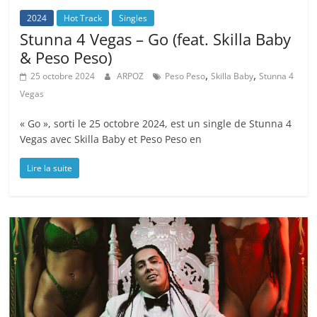
2024
Hot Track
Singles
Stunna 4 Vegas – Go (feat. Skilla Baby
& Peso Peso)
,
,
25 octobre 2024
ARPOZ
Peso Peso
Skilla Baby
Stunna 4
Vegas
« Go », sorti le 25 octobre 2024, est un single de Stunna 4
Vegas avec Skilla Baby et Peso Peso en
Lire la suite