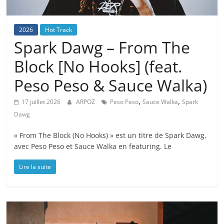
2026
Hot Track
Spark Dawg – From The
Block [No Hooks] (feat.
Peso Peso & Sauce Walka)
,
,
17 juillet 2026
ARPOZ
Peso Peso
Sauce Walka
Spark
Dawg
« From The Block (No Hooks) » est un titre de Spark Dawg,
avec Peso Peso et Sauce Walka en featuring. Le
Lire la suite