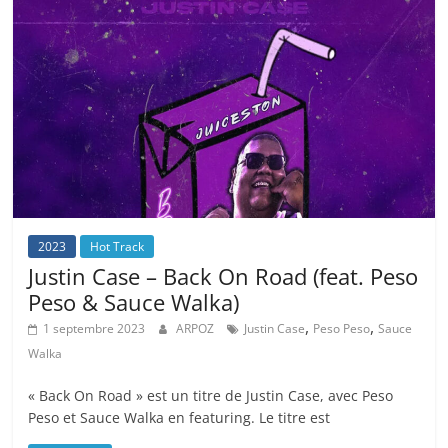
2023
Hot Track
Justin Case – Back On Road (feat. Peso
Peso & Sauce Walka)
,
,
1 septembre 2023
ARPOZ
Justin Case
Peso Peso
Sauce
Walka
« Back On Road » est un titre de Justin Case, avec Peso
Peso et Sauce Walka en featuring. Le titre est