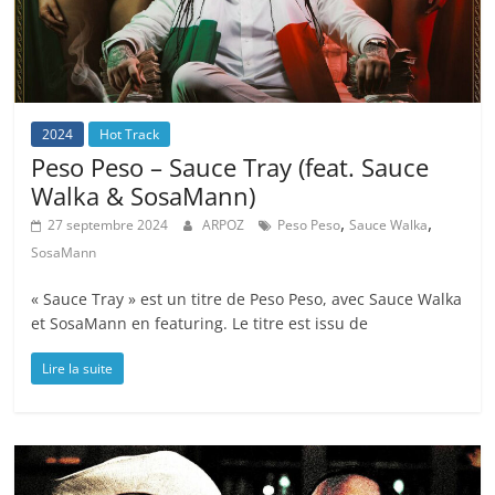
2024
Hot Track
Peso Peso – Sauce Tray (feat. Sauce
Walka & SosaMann)
,
,
27 septembre 2024
ARPOZ
Peso Peso
Sauce Walka
SosaMann
« Sauce Tray » est un titre de Peso Peso, avec Sauce Walka
et SosaMann en featuring. Le titre est issu de
Lire la suite