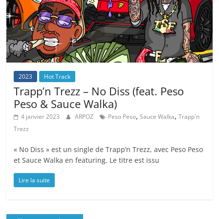
2023
Hot Track
Trapp’n Trezz – No Diss (feat. Peso
Peso & Sauce Walka)
,
,
4 janvier 2023
ARPOZ
Peso Peso
Sauce Walka
Trapp'n
Trezz
« No Diss » est un single de Trapp’n Trezz, avec Peso Peso
et Sauce Walka en featuring. Le titre est issu
Lire la suite