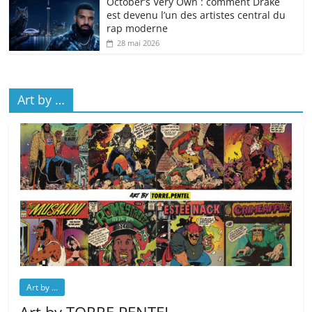
October’s Very Own : comment Drake
est devenu l’un des artistes central du
rap moderne
28 mai 2026
Art by …
Art by ...
Art by TORRE.PENTEL