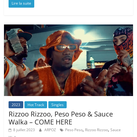
Lire la suite
2023
Hot Track
Singles
Rizzoo Rizzoo, Peso Peso & Sauce
Walka – COME HERE
,
,
8 juillet 2023
ARPOZ
Peso Peso
Rizzoo Rizzoo
Sauce