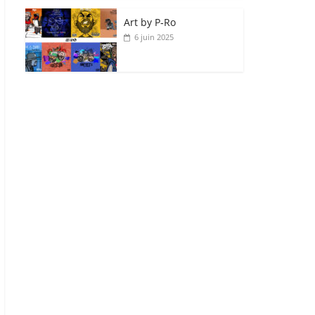
Art by P‑Ro
6 juin 2025