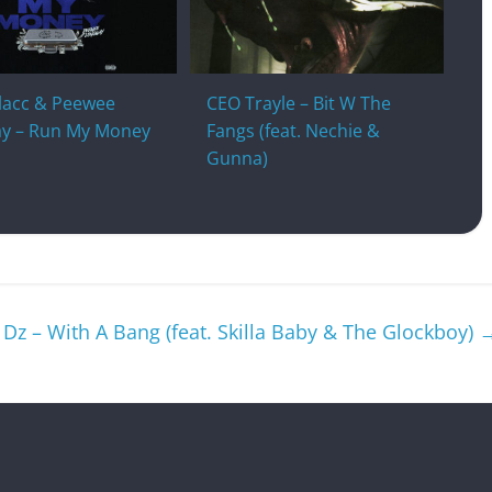
Blacc & Peewee
CEO Trayle – Bit W The
y – Run My Money
Fangs (feat. Nechie &
Gunna)
Dz – With A Bang (feat. Skilla Baby & The Glockboy)