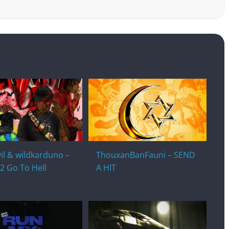
il & wildkarduno –
ThouxanBanFauni – SEND
2 Go To Hell
A HIT