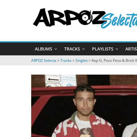
Passer
ARPOZ
au
contenu
Selecta
by
ALBUMS
TRACKS
PLAYLISTS
ARTI
ARPOZ
&
ARPOZ Selecta
>
Tracks
>
Singles
>
Kap G, Peso Peso & Brick 
BENNO