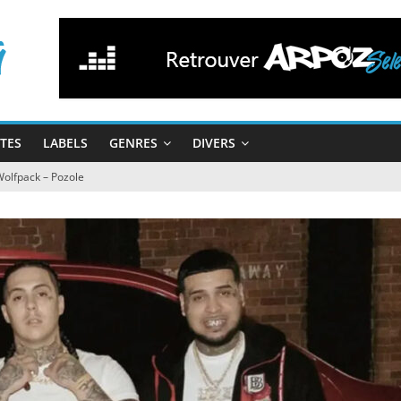
STES
LABELS
GENRES
DIVERS
Wolfpack – Pozole