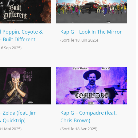
ll Poppin, Coyote &
Kap G – Look In The Mirror
 Built Different
(Sorti le 18 Juin 2025)
 16 Sep 2025)
 Zelda (feat. Jim
Kap G – Compadre (feat.
& Quicktrip)
Chris Brown)
 01 Mai 2025)
(Sorti le 18 Avr 2025)