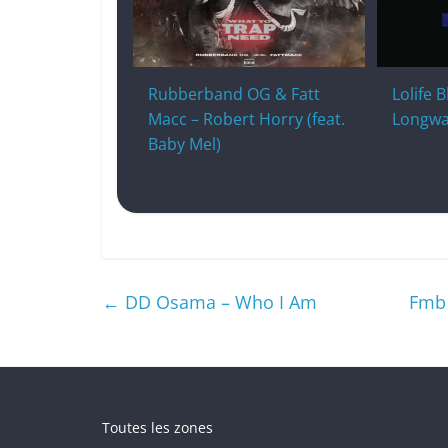
Rubberband OG & Fatt
Lolife 
Macc – Robert Horry (feat.
Longwa
Baby Mel)
←
DD Osama – Who I Am
Fmb 
Toutes les zones