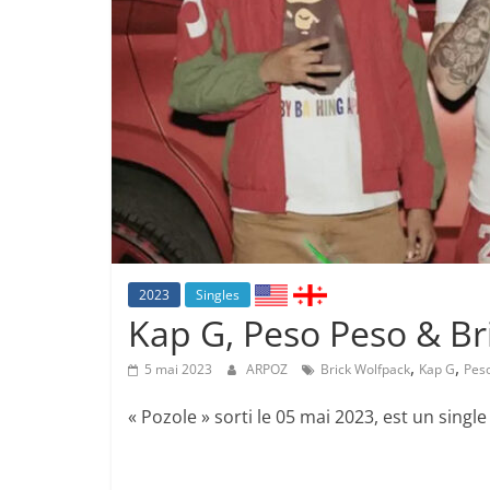
2023
Singles
Kap G, Peso Peso & Br
,
,
5 mai 2023
ARPOZ
Brick Wolfpack
Kap G
Pes
« Pozole » sorti le 05 mai 2023, est un singl