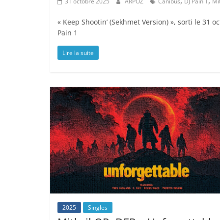
,
,
31 octobre 2025
ARPOZ
Canibus
DJ Pain 1
Mi
« Keep Shootin’ (Sekhmet Version) », sorti le 31 
Pain 1
Lire la suite
2025
Singles