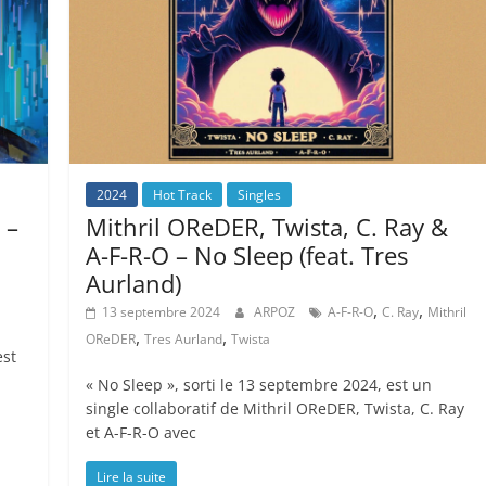
2024
Hot Track
Singles
 –
Mithril OReDER, Twista, C. Ray &
A-F-R-O – No Sleep (feat. Tres
Aurland)
,
,
13 septembre 2024
ARPOZ
A-F-R-O
C. Ray
Mithril
,
,
OReDER
Tres Aurland
Twista
est
« No Sleep », sorti le 13 septembre 2024, est un
single collaboratif de Mithril OReDER, Twista, C. Ray
et A-F-R-O avec
Lire la suite