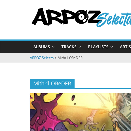
Passer
ARPOZ
au
contenu
Selecta
by
ALBUMS
TRACKS
PLAYLISTS
ARTI
ARPOZ
&
ARPOZ Selecta
>
Mithril OReDER
BENNO
Mithril OReDER