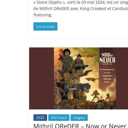
« Stone Glyphs », sorti le 03 mai 2024, est un sing
de Mithril OReDER avec Kxng Crooked et Canibus
featuring.
Lire la suite
2022
Hot Track
Singles
Mithril OReDER – Now or Never