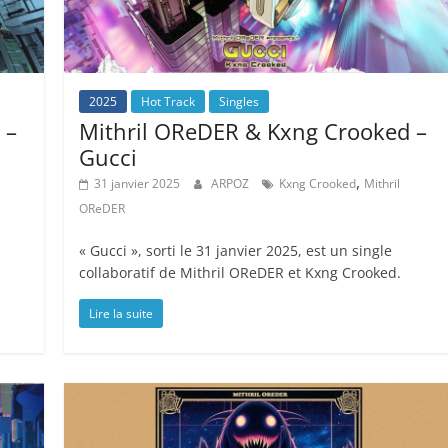
2025
Hot Track
Singles
 –
Mithril OReDER & Kxng Crooked –
Gucci
,
31 janvier 2025
ARPOZ
Kxng Crooked
Mithril
OReDER
« Gucci », sorti le 31 janvier 2025, est un single
collaboratif de Mithril OReDER et Kxng Crooked.
Lire la suite