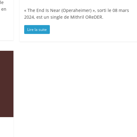
le
 en
« The End Is Near (Operaheimer) », sorti le 08 mars
2024, est un single de Mithril OReDER.
Lire la suite