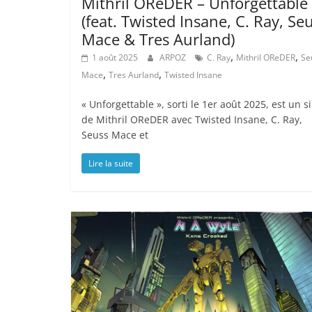
Mithril OReDER – Unforgettable
(feat. Twisted Insane, C. Ray, Se
Mace & Tres Aurland)
,
,
1 août 2025
ARPOZ
C. Ray
Mithril OReDER
Se
,
,
Mace
Tres Aurland
Twisted Insane
« Unforgettable », sorti le 1er août 2025, est un s
de Mithril OReDER avec Twisted Insane, C. Ray,
Seuss Mace et
Lire la suite