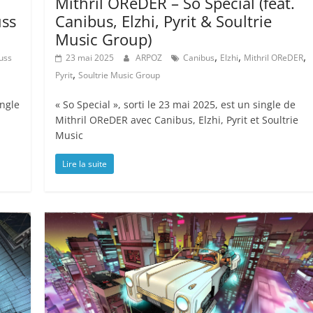
Mithril OReDER – So Special (feat.
uss
Canibus, Elzhi, Pyrit & Soultrie
Music Group)
,
,
,
uss
23 mai 2025
ARPOZ
Canibus
Elzhi
Mithril OReDER
,
Pyrit
Soultrie Music Group
ingle
« So Special », sorti le 23 mai 2025, est un single de
Mithril OReDER avec Canibus, Elzhi, Pyrit et Soultrie
Music
Lire la suite