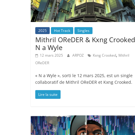
2025
Hot Track
Singles
Mithril OReDER & Kxng Crooked
N a Wyle
,
12 mars 2025
ARPOZ
Kxng Crooked
Mithril
OReDER
« N a Wyle », sorti le 12 mars 2025, est un single
collaboratif de Mithril OReDER et Kxng Crooked.
Lire la suite