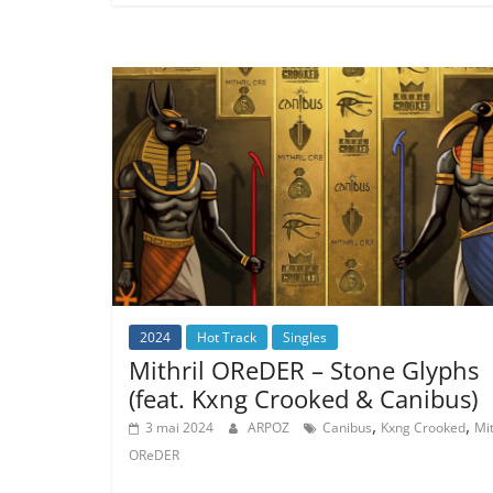
2024
Hot Track
Singles
Mithril OReDER – Stone Glyphs
(feat. Kxng Crooked & Canibus)
,
,
3 mai 2024
ARPOZ
Canibus
Kxng Crooked
Mit
OReDER