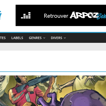
STES
LABELS
GENRES
DIVERS