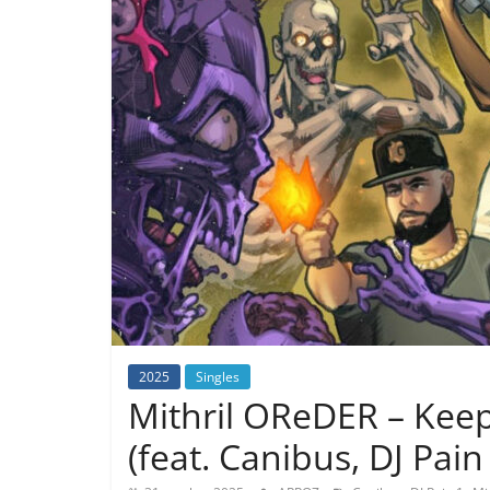
2025
Singles
Mithril OReDER – Keep
(feat. Canibus, DJ Pai