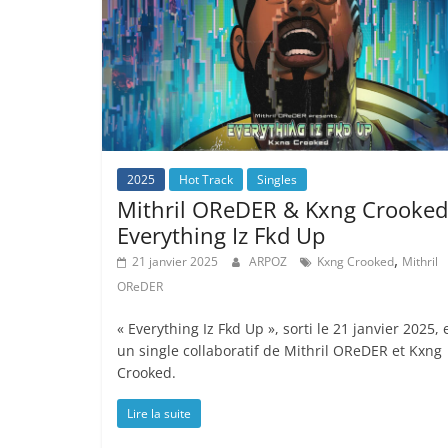
2025
Hot Track
Singles
Mithril OReDER & Kxng Crooked
Everything Iz Fkd Up
,
21 janvier 2025
ARPOZ
Kxng Crooked
Mithril
OReDER
« Everything Iz Fkd Up », sorti le 21 janvier 2025, 
un single collaboratif de Mithril OReDER et Kxng
Crooked.
Lire la suite