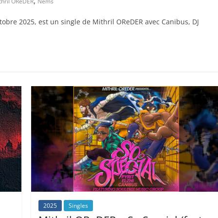
,
thril OReDER
Nems
octobre 2025, est un single de Mithril OReDER avec Canibus, DJ
2025
Singles