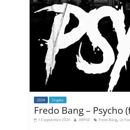
2024
Singles
Fredo Bang – Psycho (fe
,
13 septembre 2024
ARPOZ
Fredo Bang
Lit Yos