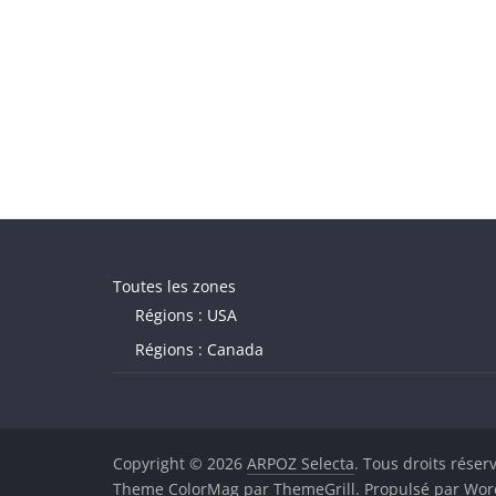
Toutes les zones
Régions : USA
Régions : Canada
Copyright © 2026
ARPOZ Selecta
. Tous droits réser
Theme
ColorMag
par ThemeGrill. Propulsé par
Wor