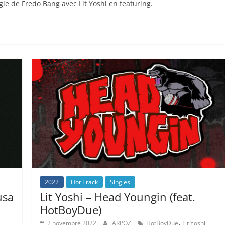
gle de Fredo Bang avec Lit Yoshi en featuring.
2022
Hot Track
Singles
usa
Lit Yoshi – Head Youngin (feat.
HotBoyDue)
,
2 novembre 2022
ARPOZ
HotBoyDue
Lit Yoshi