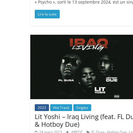
« Psycho », sorti le 13 septembre 2024, est un sin
Lire la suite
2023
Hot Track
Singles
Lit Yoshi – Iraq Living (feat. FL D
& Hotboy Due)
,
,
24 mars 2023
ARPOZ
FL Dusa
Hotboy Due
Lit