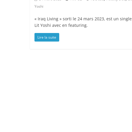
Yoshi
« Iraq Living » sorti le 24 mars 2023, est un singl
Lit Yoshi avec en featuring.
Lire la suite