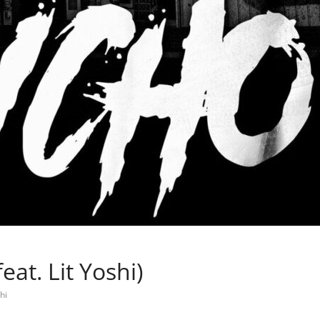
at. Lit Yoshi)
hi