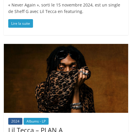
« Never Again », sorti le 15 novembre 2024, est un single
de Sheff G avec Lil Tecca en featuring.
Lire la suite
2024
Albums - LP
Lil Tecca – PLAN A