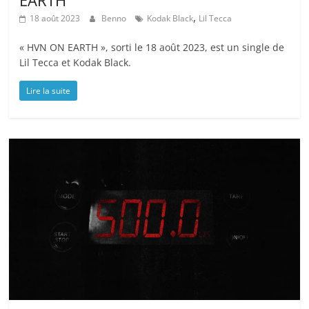
,
18 août 2023
Benno
Kodak Black
Lil Tecca
« HVN ON EARTH », sorti le 18 août 2023, est un single de
Lil Tecca et Kodak Black.
Lire la suite