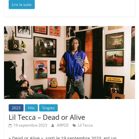
Lire la suite
2023
Hits
Singles
Lil Tecca – Dead or Alive
19 septembre 2023
ARPOZ
Lil Tecca
« Dead or Alive », sorti le 19 septembre 2023, est un