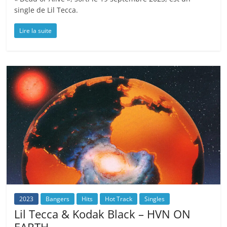
single de Lil Tecca.
Lire la suite
2023
Bangers
Hits
Hot Track
Singles
Lil Tecca & Kodak Black – HVN ON
EARTH