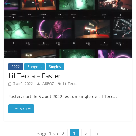
2022
Bangers
Singles
Lil Tecca – Faster
5 août 2022
ARPOZ
Lil Tecca
Faster, sorti le 5 août 2022, est un single de Lil Tecca.
Lire la suite
Page 1 sur 2
1
2
»