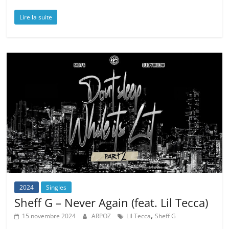
Lire la suite
2024
Singles
Sheff G – Never Again (feat. Lil Tecca)
,
15 novembre 2024
ARPOZ
Lil Tecca
Sheff G