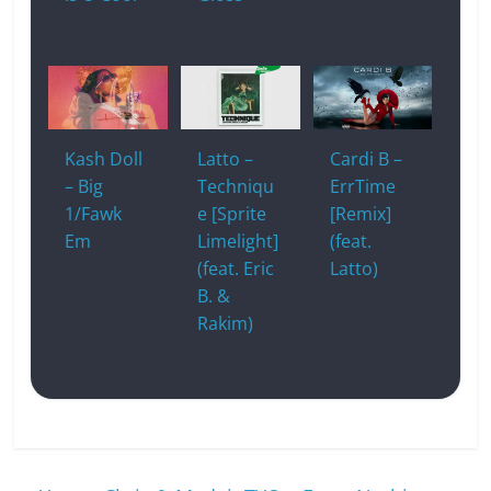
Kash Doll
Latto –
Cardi B –
– Big
Techniqu
ErrTime
1/Fawk
e [Sprite
[Remix]
Em
Limelight]
(feat.
(feat. Eric
Latto)
B. &
Rakim)