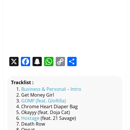
X
F
S
W
C
P
a
n
h
o
ar
c
a
at
p
ta
Tracklist :
e
p
s
y
g
Business & Personal – Intro
Get Money Girl
b
c
A
Li
er
GOMF (feat. GloRilla)
o
h
p
n
Chrome Heart Diaper Bag
Okayyy (feat. Doja Cat)
o
at
p
k
Hostage
(feat. 21 Savage)
k
Death Row
Onnat