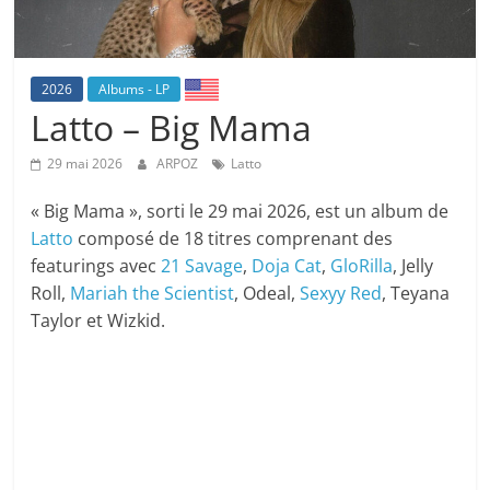
2026
Albums - LP
Latto – Big Mama
29 mai 2026
ARPOZ
Latto
« Big Mama », sorti le 29 mai 2026, est un album de
Latto
composé de 18 titres comprenant des
featurings avec
21 Savage
,
Doja Cat
,
GloRilla
, Jelly
Roll,
Mariah the Scientist
, Odeal,
Sexyy Red
, Teyana
Taylor et Wizkid.