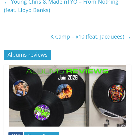
←
Young Chris & MadeinTYO – From Nothing
(feat. Lloyd Banks)
K Camp – x10 (feat. Jacquees)
→
Albums reviews