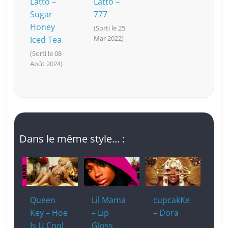
Latto –
Latto –
Sugar
777
Honey
(Sorti le 25
Mar 2022)
Iced Tea
(Sorti le 08
Août 2024)
Dans le même style... :
Queen
Lil Mama
cupcakKe
Key – Hoe
– Lip
– Dora
Is U Cool
Gloss