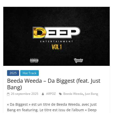
2025
Hot Track
Beeda Weeda – Da Biggest (feat. Just
Bang)
,
26 septembre 2025
ARPOZ
Beeda Weeda
Just Bang
« Da Biggest » est un titre de Beeda Weeda, avec Just
Bang en featuring. Le titre est issu de l’album « Deep