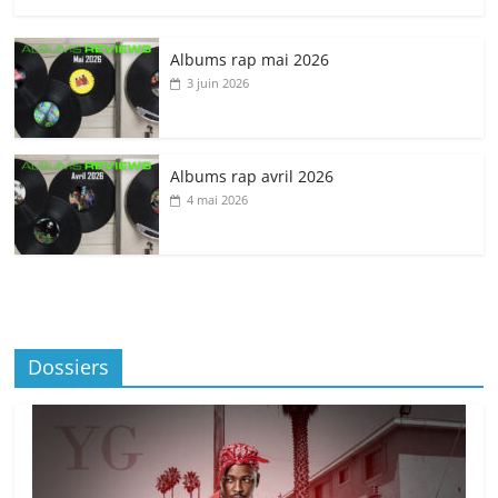
Albums rap mai 2026
3 juin 2026
Albums rap avril 2026
4 mai 2026
Dossiers