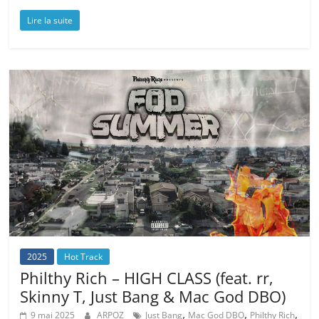
Lire la suite
2025
Hot Track
Philthy Rich – HIGH CLASS (feat. rr,
Skinny T, Just Bang & Mac God DBO)
,
,
,
9 mai 2025
ARPOZ
Just Bang
Mac God DBO
Philthy Rich