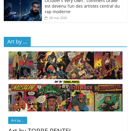
October’s Very Own : comment Drake
est devenu l’un des artistes central du
rap moderne
28 mai 2026
Art by …
Art by ...
Art by TORRE.PENTEL